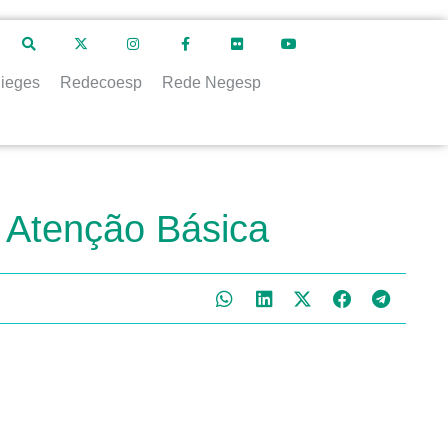
ieges
Redecoesp
Rede Negesp
S Atenção Básica