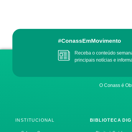
#ConassEmMovimento
Receba o conteúdo semanal do Conass com as
principais notícias e info
O Conass é O
INSTITUCIONAL
BIBLIOTECA DIG