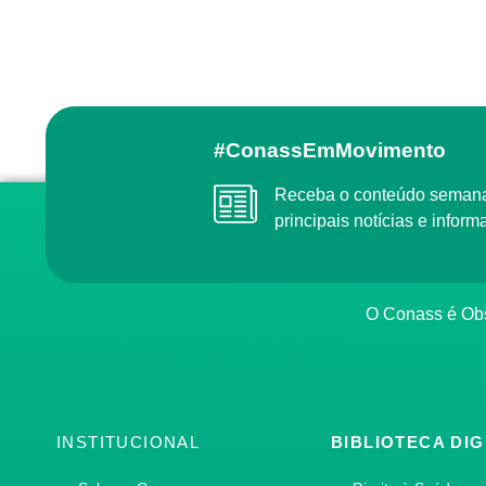
#ConassEmMovimento
Receba o conteúdo semanal do Conass com as
principais notícias e info
O Conass é O
INSTITUCIONAL
BIBLIOTECA DIG