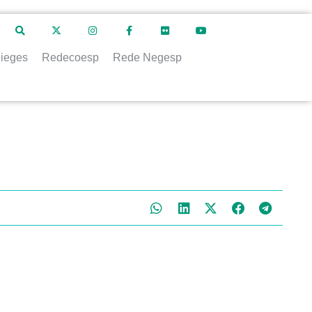
ieges
Redecoesp
Rede Negesp