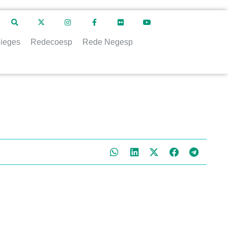
ieges
Redecoesp
Rede Negesp