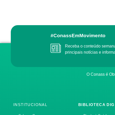
#ConassEmMovimento
Receba o conteúdo semanal do Conass com as
principais notícias e info
O Conass é O
INSTITUCIONAL
BIBLIOTECA DIG