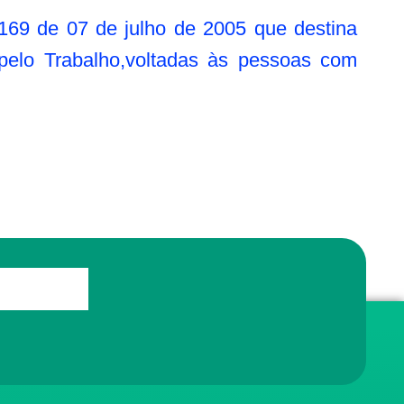
.169 de 07 de julho de 2005 que destina
 pelo Trabalho,voltadas às pessoas com