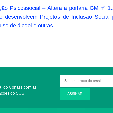
ão Psicossocial – Altera a portaria GM nº 1
que desenvolvem Projetos de Inclusão Social
uso de álcool e outras
rmações do SUS
ASSINAR