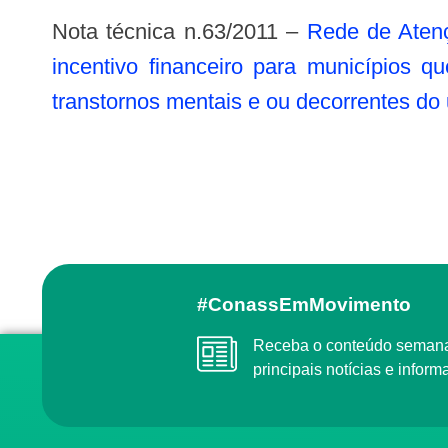
Nota técnica n.63/2011 –
Rede de Atenç
incentivo financeiro para municípios 
transtornos mentais e ou decorrentes do 
#ConassEmMovimento
Receba o conteúdo semanal do Conass com as
principais notícias e info