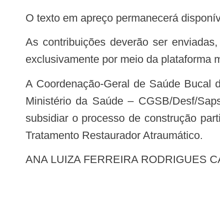
O texto em apreço permanecerá disponíve
As contribuições deverão ser enviadas, no prazo de 30 (trinta) dias, contado da data de publicação desta Consulta Pública,
exclusivamente por meio da plataforma 
A Coordenação-Geral de Saúde Bucal do Departamento de Saúde da Família da Secretaria de Atenção Primária à Saúde do
Ministério da Saúde – CGSB/Desf/Saps
subsidiar o processo de construção part
Tratamento Restaurador Atraumático.
ANA LUIZA FERREIRA RODRIGUES 