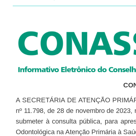
CON
A SECRETÁRIA DE ATENÇÃO PRIMÁRIA À SAÚDE, no uso das atribuições que lhe confere o art. 21 da Seção II do Decreto
nº 11.798, de 28 de novembro de 2023, 
submeter à consulta pública, para apres
Odontológica na Atenção Primária à Saú