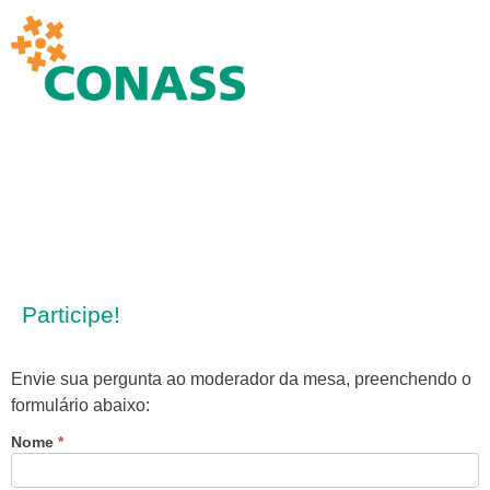
Participe!
Envie sua pergunta ao moderador da mesa, preenchendo o
formulário abaixo:
Nome
Se você
*
é
humano,