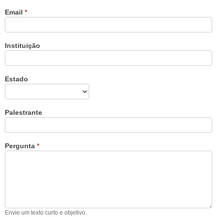
deixe
este
Email
*
campo
em
branco.
Instituição
Estado
Palestrante
Pergunta
*
Envie um texto curto e objetivo.