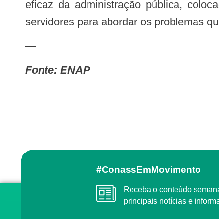
eficaz da administração pública, colo
servidores para abordar os problemas q
—
Fonte: ENAP
#ConassEmMovimento
Receba o conteúdo semanal do Conass com as
principais notícias e info