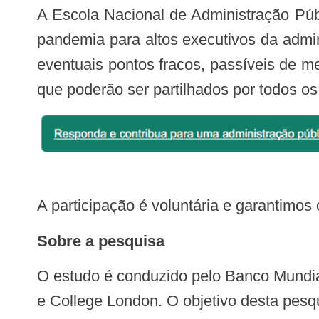
A Escola Nacional de Administração Pública (Enap) e o Banco Mundial divulgam pesquisa sobre a reação do serviço público à
pandemia para altos executivos da admini
eventuais pontos fracos, passíveis de m
que poderão ser partilhados por todos os
A participação é voluntária e garantimo
Sobre a pesquisa
O estudo é conduzido pelo Banco Mundial em parceria com o The Bureaucracy Lab e as universidades de Nottingham, Stanford
e College London. O objetivo desta pesq