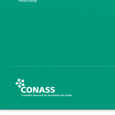
Redecoesp