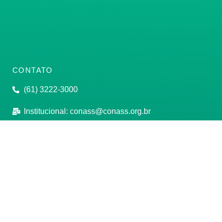
CONTATO
(61) 3222-3000
Institucional:
conass@conass.org.br
Setor Comercial Sul, Quadra 9, Torre C, Sala 1105,
Edifício Parque Cidade Corporate Brasília/DF CEP:
70308-200
Razão Social: Conselho Nacional de Secretários de
Saúde
CNPJ: 00.718.205/0001-07