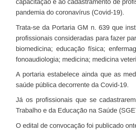
capacitação e ao cadastramento de profi
pandemia do coronavírus (Covid-19).
Trata-se da Portaria GM n. 639 que institui a Ação Estratégica e especifica as categorias
profissionais consideradas para fazer part
biomedicina; educação física; enfermage
fonoaudiologia; medicina; medicina veteri
A portaria estabelece ainda que as medidas previstas na Ação serão executadas enquanto durar o estado de emergência de
saúde pública decorrente da Covid-19.
Já os profissionais que se cadastrarem serão capacitados pelo Ministério da Saúde, por meio da Secretaria de Gestão do
Trabalho e da Educação na Saúde (SGETS)
O edital de convocação foi publicado o