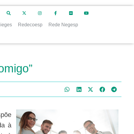
ieges
Redecoesp
Rede Negesp
Comigo”
da à