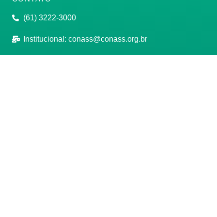
(61) 3222-3000
Institucional:
conass@conass.org.br
Setor Comercial Sul, Quadra 9, Torre C, Sala 1105,
Edifício Parque Cidade Corporate Brasília/DF CEP:
70308-200
Razão Social: Conselho Nacional de Secretários de
Saúde
CNPJ: 00.718.205/0001-07