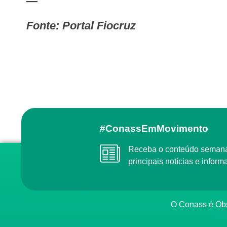
—
Fonte: Portal Fiocruz
#ConassEmMovimento
Receba o conteúdo semanal do Conass com as
principais notícias e info
O Conass é O