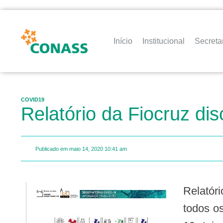
Início
Institucional
Secreta
COVID19
Relatório da Fiocruz dis
Publicado em
maio 14, 2020
10:41 am
Relatório técnico elaborado pela Fiocruz revela que o distanciamento social foi adotado por
todos os