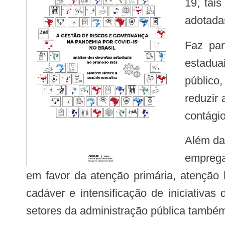
19, tais
adotadas
Faz parte do relatório observar, por exemplo, as determinações impostas pelos governos
estaduai
público
reduzir
contágio
Além das medidas de isolamento social, também estão sob o foco do relatório outras iniciativas
emprega
em favor da atenção primária, atenção 
cadáver e intensificação de iniciativa
setores da administração pública também