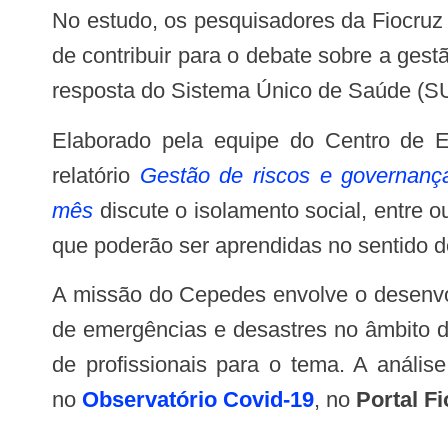
No estudo, os pesquisadores da Fiocruz avaliam ainda os decretos estaduais relativos à contenção da Covid-19, com o objetivo
de contribuir para o debate sobre a gest
resposta do Sistema Único de Saúde (SU
Elaborado pela equipe do Centro de Estudos e Pesquisas em Emergências e Desastres em Saúde (Cepedes/Fiocruz), o
relatório
Gestão de riscos e governança
mês
discute o isolamento social, entre o
que poderão ser aprendidas no sentido d
A missão do Cepedes envolve o desenvolvimento de pesquisas de apoio às políticas, estratégias e ações de redução de riscos
de emergências e desastres no âmbito d
de profissionais para o tema. A anális
no
Observatório Covid-19
, no
Portal F