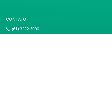
CONTATO
(61) 3222-3000
Institucional:
conass@conass.org.br
Setor Comercial Sul, Quadra 9, Torre C, Sala 1105,
Edifício Parque Cidade Corporate Brasília/DF CEP:
70308-200
Razão Social: Conselho Nacional de Secretários de
Saúde
CNPJ: 00.718.205/0001-07