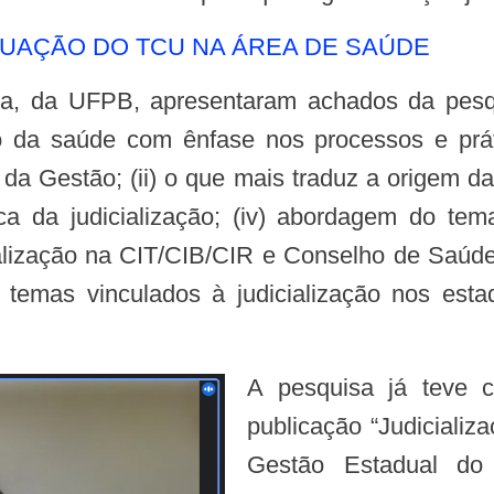
: A ATUAÇÃO DO TCU NA ÁREA DE SAÚDE
o da saúde com ênfase nos processos e práti
 da Gestão; (ii) o que mais traduz a origem da 
a da judicialização; (iv) abordagem do tema
ialização na CIT/CIB/CIR e Conselho de Saúde;
 temas vinculados à judicialização nos esta
A pesquisa já teve como produto de suas fases iniciais a
publicação “Judiciali
Gestão Estadual do