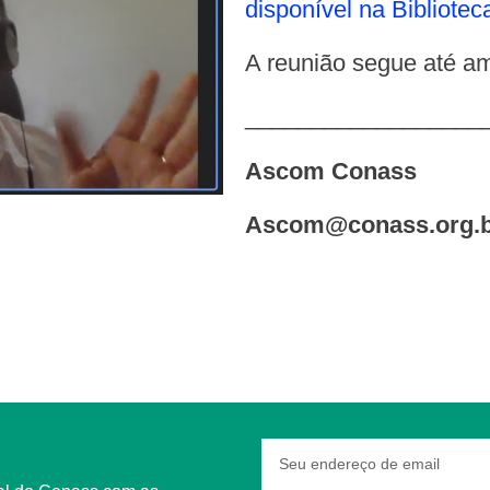
disponível na Bibliotec
A reunião segue até am
__________________
Ascom Conass
ascom@conass.org.