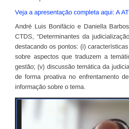
Veja a apresentação completa aqui
André Luis Bonifácio e Daniella Barbosa, da UFPB, apresentaram achados da pesquisa que contou com a participação da
CTDS, “Determinantes da judicializaçã
destacando os pontos: (i) características
sobre aspectos que traduzem a temátic
gestão; (v) discussão temática da judic
de forma proativa no enfrentamento de
informação sobre o tema.