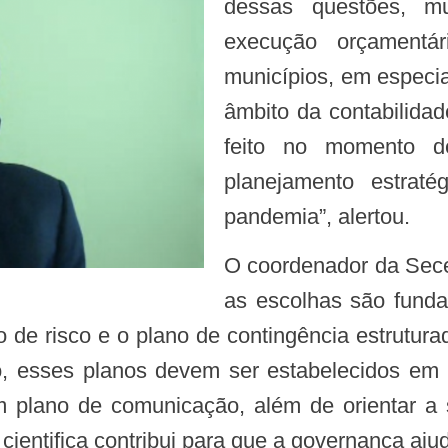
dessas questões, mu
execução orçamentá
municípios, em especia
âmbito da contabilida
feito no momento d
planejamento estrat
pandemia”, alertou.
O coordenador da Secex-Saúde reiterou que em tempo de crise
as escolhas são fund
de risco e o plano de contingência estruturad
o, esses planos devem ser estabelecidos em 
 plano de comunicação, além de orientar a 
entifica contribui para que a governança ajud