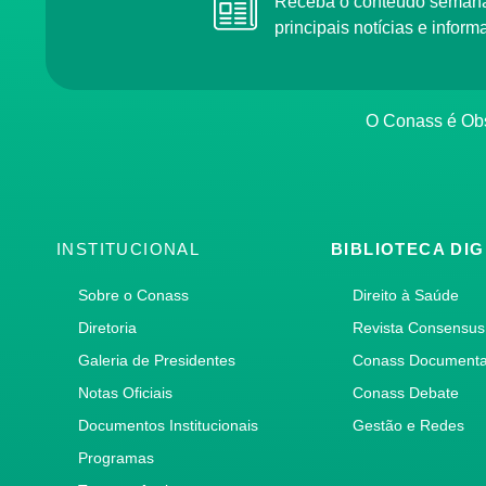
Receba o conteúdo semanal do Conass com as
principais notícias e info
O Conass é O
INSTITUCIONAL
BIBLIOTECA DIG
Sobre o Conass
Direito à Saúde
Diretoria
Revista Consensus
Galeria de Presidentes
Conass Document
Notas Oficiais
Conass Debate
Documentos Institucionais
Gestão e Redes
Programas