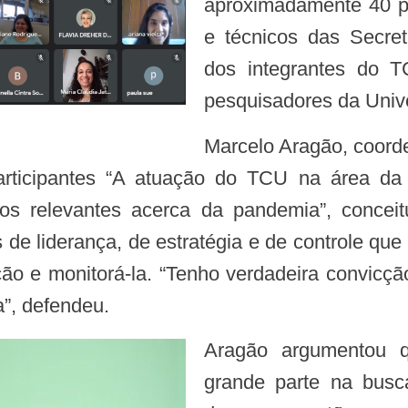
aproximadamente 40 p
e técnicos das Secre
dos integrantes do 
pesquisadores da Univ
Marcelo Aragão, coordenador da Secretaria de Controle Externo
rticipantes “A atuação do TCU na área da 
os relevantes acerca da pandemia”, concei
 de liderança, de estratégia e de controle que
ão e monitorá-la. “Tenho verdadeira convicçã
”, defendeu.
Aragão argumentou que as dúvidas dos gestores são em
grande parte na busc