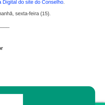
a Digital do site do Conselho
.
anhã, sexta-feira (15).
____
br