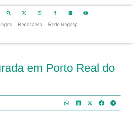
ieges
Redecoesp
Rede Negesp
urada em Porto Real do