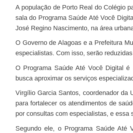
A população de Porto Real do Colégio passou a contar com um importante incremento na área da saúde, com a inauguração da
sala do Programa Saúde Até Você Digita
José Regino Nascimento, na área urbana
O Governo de Alagoas e a Prefeitura Municipal de Porto Real do Colégio irão oferecer consultas por telemedicina com médicos
especialistas. Com isso, serão reduzidas
O Programa Saúde Até Você Digital é coordenado pela primeira-dama do Estado, a médica Júlia Britto Dantas. A iniciativa
busca aproximar os serviços especializ
Virgílio Garcia Santos, coordenador da UBS Jair Geraldo Santos, destacou a importância da parceria entre Estado e município
para fortalecer os atendimentos de saúd
por consultas com especialistas, e essa s
Segundo ele, o Programa Saúde Até Você Digital chega para facilitar principalmente o acesso aos médicos especialistas,