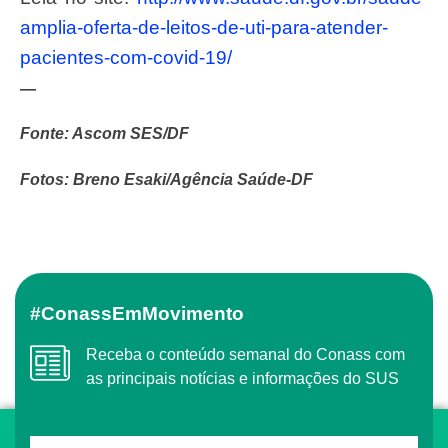
amplia-oferta-de-leitos-de-uti-para-atender-
pacientes-com-covid-19/
—
Fonte: Ascom SES/DF
Fotos: Breno Esaki/Agência Saúde-DF
#ConassEmMovimento
Receba o conteúdo semanal do Conass com
as principais notícias e informações do SUS