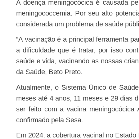
A doença meningocócica é causada pela bactéria Neisseria meningitidis e pode provocar quadros graves como meningite e
meningococcemia. Por seu alto potencia
considerada um problema de saúde públi
“A vacinação é a principal ferramenta para prevenir as formas mais graves da meningite. Quem passou por isso na família sabe
a dificuldade que é tratar, por isso c
saúde e vida, vacinando as nossas cria
da Saúde, Beto Preto.
Atualmente, o Sistema Único de Saúde (SUS) oferece a vacina meningocócica C (conjugada) para crianças a partir de três
meses até 4 anos, 11 meses e 29 dias de
ser feito com a vacina meningocócica
confirmado pela Sesa.
Em 2024, a cobertura vacinal no Estado foi de 91,56% na primeira dose (menores de 1 ano) e de 92,94% na dose de reforço (12