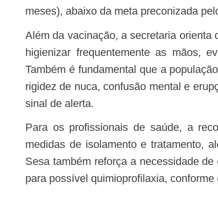
meses), abaixo da meta preconizada pel
Além da vacinação, a secretaria orienta que a população adote medidas de prevenção, como manter ambientes bem ventilados,
higienizar frequentemente as mãos, ev
Também é fundamental que a população e
rigidez de nuca, confusão mental e eru
sinal de alerta.
Para os profissionais de saúde, a recomendação é redobrar a atenção para o diagnóstico precoce e adoção imediata de
medidas de isolamento e tratamento, al
Sesa também reforça a necessidade de c
para possível quimioprofilaxia, conforme 