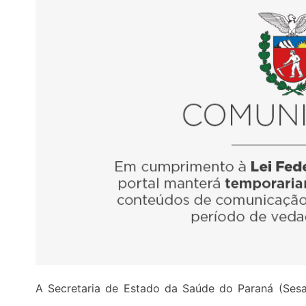
A Secretaria de Estado da Saúde do Paraná (Sesa) emitiu nesta sexta-feira (27) um alerta sobre o aumento significativo de casos e óbitos provocados pela