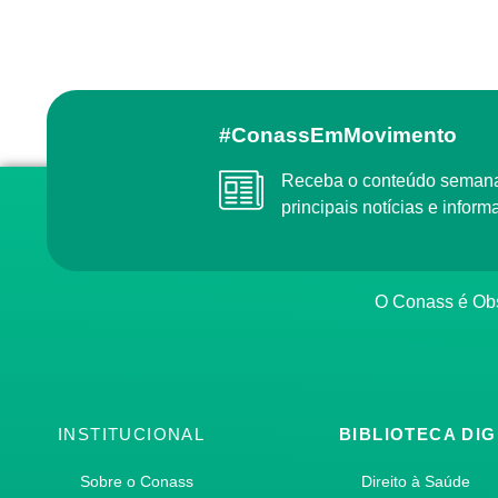
#ConassEmMovimento
Receba o conteúdo semanal do Conass com as
principais notícias e info
O Conass é O
INSTITUCIONAL
BIBLIOTECA DIG
Sobre o Conass
Direito à Saúde