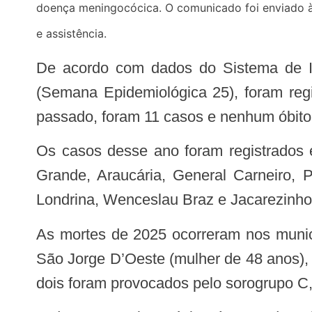
doença meningocócica. O comunicado foi enviado às
e assistência.
De acordo com dados do Sistema de Informação de Agravos de Notificação (Sinan), entre janeiro e 21 de junho de 2025
(Semana Epidemiológica 25), foram reg
passado, foram 11 casos e nenhum óbito.
Os casos desse ano foram registrados em Ponta Grossa (4), Curitiba (3), Paranaguá, Campina Grande do Sul, Fazenda Rio
Grande, Araucária, General Carneiro, 
Londrina, Wenceslau Braz e Jacarezinho
As mortes de 2025 ocorreram nos municípios de Ponta Grossa (dois homens, de 2 e 59 anos), Curitiba (homem de 32 anos),
São Jorge D’Oeste (mulher de 48 anos),
dois foram provocados pelo sorogrupo C, d