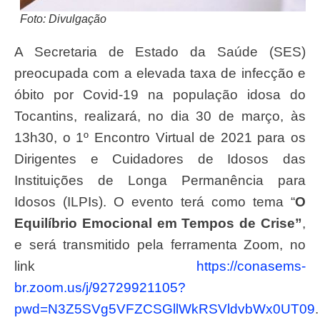
Foto: Divulgação
A Secretaria de Estado da Saúde (SES)
preocupada com a elevada taxa de infecção e
óbito por Covid-19 na população idosa do
Tocantins, realizará, no dia 30 de março, às
13h30, o 1º Encontro Virtual de 2021 para os
Dirigentes e Cuidadores de Idosos das
Instituições de Longa Permanência para
Idosos (ILPIs). O evento terá como tema “
O
Equilíbrio Emocional em Tempos de Crise”
,
e será transmitido pela ferramenta Zoom, no
link
https://conasems-
br.zoom.us/j/92729921105?
pwd=N3Z5SVg5VFZCSGllWkRSVldvbWx0UT09
.