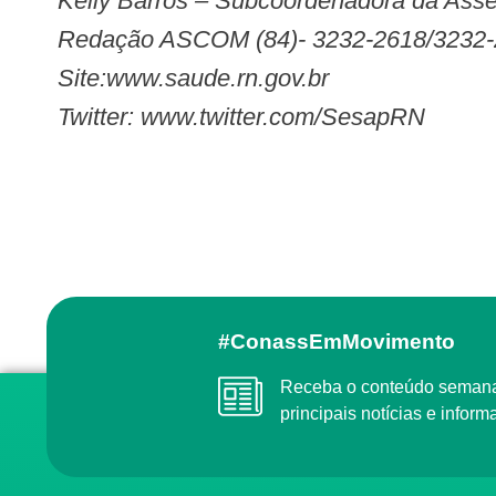
Kelly Barros – Subcoordenadora da A
Redação ASCOM (84)- 3232-2618/3232
Site:www.saude.rn.gov.br
Twitter: www.twitter.com/SesapRN
#ConassEmMovimento
Receba o conteúdo semanal do Conass com as
principais notícias e info