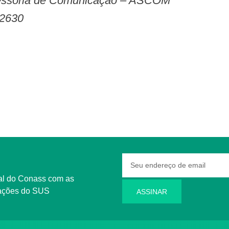
ssessoria de Comunicação – ASCOM
-2630
rmações do SUS
ASSINAR