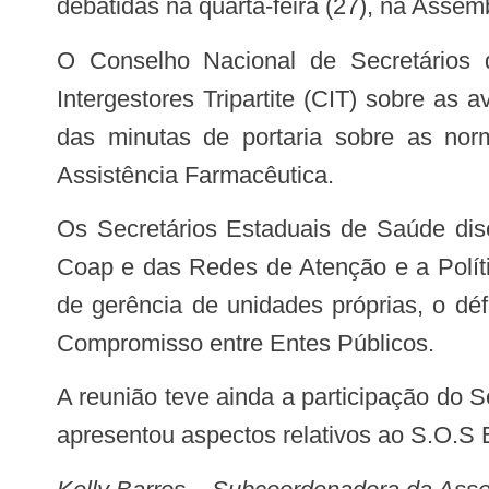
debatidas na quarta-feira (27), na Ass
O Conselho Nacional de Secretários de Saúde (CONASS) solicitou ao Ministério da Saúde, o debate na Comissão
Intergestores Tripartite (CIT) sobre a
das minutas de portaria sobre as no
Assistência Farmacêutica.
Os Secretários Estaduais de Saúde discutiram ainda temas como o critério de rateio de recursos federais, a implantação do
Coap e das Redes de Atenção e a Políti
de gerência de unidades próprias, o dé
Compromisso entre Entes Públicos.
A reunião teve ainda a participação do Secretário de Atenção à Saúde (SAS), do Ministério da Saúde, Helvécio Magalhães, que
apresentou aspectos relativos ao S.O.S 