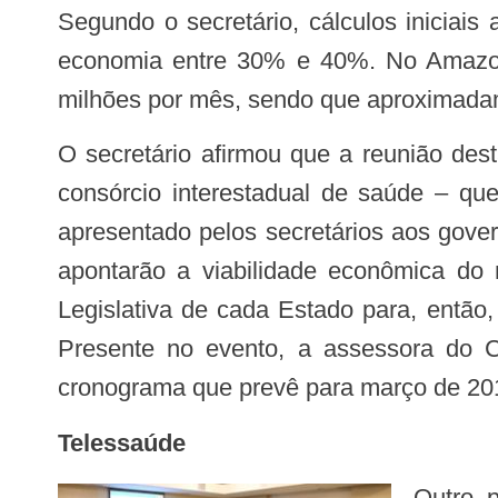
Segundo o secretário, cálculos iniciais apontam que a aquisição de medicamentos em sistema de consórcio deve gerar uma
economia entre 30% e 40%. No Amazon
milhões por mês, sendo que aproximada
O secretário afirmou que a reunião desta quarta-feira teve como objetivo estabelecer o passo a passo para que o modelo de
consórcio interestadual de saúde – qu
apresentado pelos secretários aos gover
apontarão a viabilidade econômica do
Legislativa de cada Estado para, então,
Presente no evento, a assessora do 
cronograma que prevê para março de 20
Telessaúde
Outro ponto discutido na reunião desta quarta-feira foi o compartilhamento do modelo de