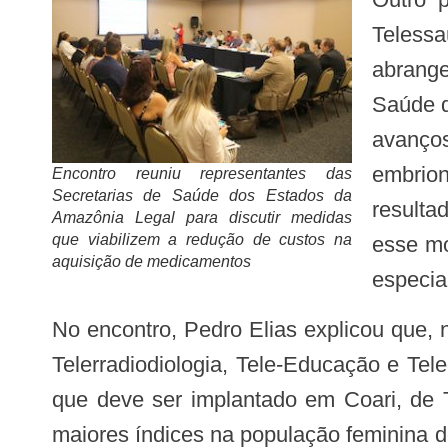
Telessa
abrange
Saúde d
avanços
embrio
Encontro reuniu representantes das
Secretarias de Saúde dos Estados da
resulta
Amazônia Legal para discutir medidas
que viabilizem a redução de custos na
esse mo
aquisição de medicamentos
especia
No encontro, Pedro Elias explicou que, no Amazonas, atualmente, são ofertados serviços de Teleconsultoria, Teledermatologia,
Telerradiodiologia, Tele-Educação e Tel
que deve ser implantado em Coari, de T
maiores índices na população feminina 