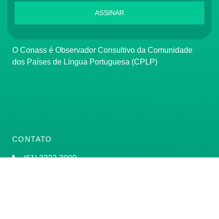
ASSINAR
O Conass é Observador Consultivo da Comunidade
dos Países de Língua Portuguesa (CPLP)
CONTATO
(61) 3222-3000
Institucional:
conass@conass.org.br
Setor Comercial Sul, Quadra 9, Torre C, Sala 1105,
Edifício Parque Cidade Corporate Brasília/DF CEP: