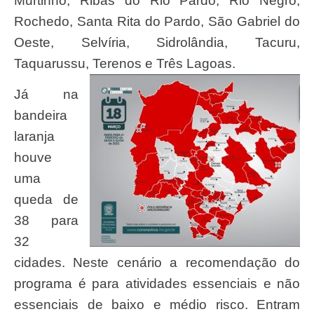
Murtinho, Ribas do Rio Pardo, Rio Negro,
Rochedo, Santa Rita do Pardo, São Gabriel do
Oeste, Selvíria, Sidrolândia, Tacuru,
Taquarussu, Terenos e Três Lagoas.
Já na
bandeira
laranja
houve
uma
queda de
38 para
32
cidades. Neste cenário a recomendação do
programa é para atividades essenciais e não
essenciais de baixo e médio risco. Entram