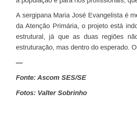
a população e para nós profissionais, q
A sergipana Maria José Evangelista é membro do Conass e fala sobre o principal desafio de Sergipe no PlanificaSus. “No caso
da Atenção Primária, o projeto está in
estrutural, já que as duas regiões 
estruturação, mas dentro do esperado. O 
—
Fonte: Ascom SES/SE
Fotos: Valter Sobrinho