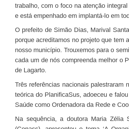
trabalho, com o foco na atenção integra
e está empenhado em implantá-lo em tod
O prefeito de Simão Dias, Marival Santana, foi um dos gestores que também abraçou a causa do PlanificaSus. “Estamos aqui
porque acreditamos no projeto que tem 
nosso município. Trouxemos para o semi
cada um de nós compreenda melhor o Pl
de Lagarto.
Três referências nacionais palestraram no seminário. Um deles, o professor doutor Eugênio Villaça, responsável por toda base
teórica do PlanificaSus, adoeceu e falo
Saúde como Ordenadora da Rede e Coord
Na sequência, a doutora Maria Zélia Soares Lins, apoiadora do Conselho Nacional de Secretários de Estado da Saúde
(Conass), apresentou o tema ‘A Organ