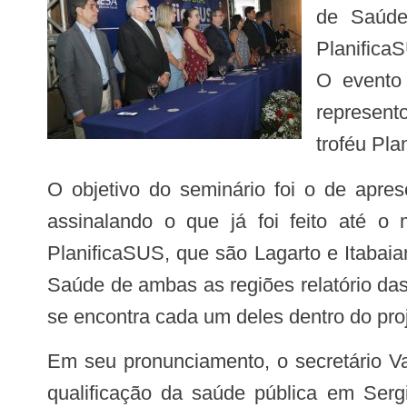
de Saúde 
Planifica
O evento 
represent
troféu Pla
O objetivo do seminário foi o de apresentar à sociedade e aos gestores uma prestação de contas do projeto em Sergipe,
assinalando o que já foi feito até 
PlanificaSUS, que são Lagarto e Itabaian
Saúde de ambas as regiões relatório das
se encontra cada um deles dentro do proj
Em seu pronunciamento, o secretário Valberto de Oliveira falou da importância do PlanificaSUS no processo de promoção da
qualificação da saúde pública em Serg