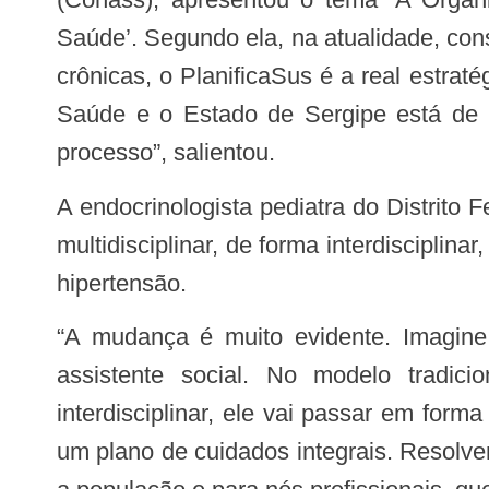
Saúde’. Segundo ela, na atualidade, con
crônicas, o PlanificaSus é a real estrat
Saúde e o Estado de Sergipe está de 
processo”, salientou.
A endocrinologista pediatra do Distrito Federal, Emanuella Vital, trouxe para o seminário a experiência de atuar em ambulatório
multidisciplinar, de forma interdisciplin
hipertensão.
“A mudança é muito evidente. Imagine que estou atendendo um paciente que precisa de nutricionista, de psicólogo e de
assistente social. No modelo tradici
interdisciplinar, ele vai passar em form
um plano de cuidados integrais. Resolv