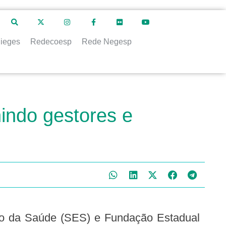
ieges
Redecoesp
Rede Negesp
nindo gestores e