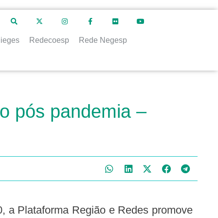
ieges
Redecoesp
Rede Negesp
vo pós pandemia –