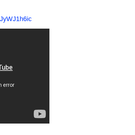
smJyWJ1h6ic