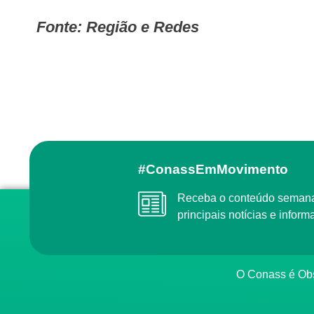
Fonte: Região e Redes
#ConassEmMovimento
Receba o conteúdo semanal do Conass com as
principais notícias e info
O Conass é O