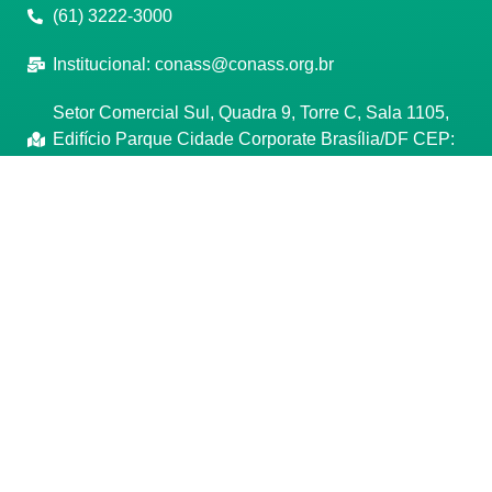
(61) 3222-3000
Institucional:
conass@conass.org.br
Setor Comercial Sul, Quadra 9, Torre C, Sala 1105,
Edifício Parque Cidade Corporate Brasília/DF CEP:
70308-200
Razão Social: Conselho Nacional de Secretários de
Saúde
CNPJ: 00.718.205/0001-07