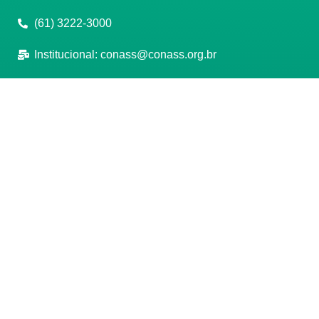
(61) 3222-3000
Institucional:
conass@conass.org.br
Setor Comercial Sul, Quadra 9, Torre C, Sala 1105,
Edifício Parque Cidade Corporate Brasília/DF CEP:
70308-200
Razão Social: Conselho Nacional de Secretários de
Saúde
CNPJ: 00.718.205/0001-07