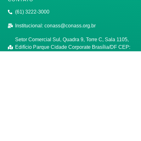
(61) 3222-3000
Institucional:
conass@conass.org.br
Setor Comercial Sul, Quadra 9, Torre C, Sala 1105,
Edifício Parque Cidade Corporate Brasília/DF CEP:
70308-200
Razão Social: Conselho Nacional de Secretários de
Saúde
CNPJ: 00.718.205/0001-07