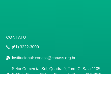
CONTATO
(61) 3222-3000
Institucional:
conass@conass.org.br
Setor Comercial Sul, Quadra 9, Torre C, Sala 1105,
Edifício Parque Cidade Corporate Brasília/DF CEP:
70308-200
Razão Social: Conselho Nacional de Secretários de
Saúde
CNPJ: 00.718.205/0001-07