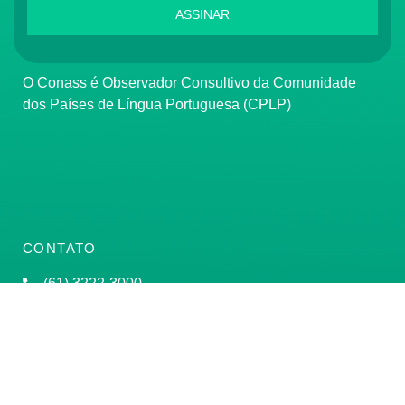
ASSINAR
O Conass é Observador Consultivo da Comunidade
dos Países de Língua Portuguesa (CPLP)
CONTATO
(61) 3222-3000
Institucional:
conass@conass.org.br
Setor Comercial Sul, Quadra 9, Torre C, Sala 1105,
Edifício Parque Cidade Corporate Brasília/DF CEP: