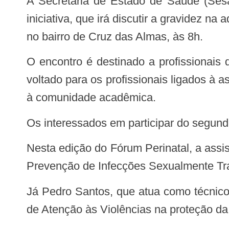
A Secretaria de Estado de Saúde (Sesau) promove, no próximo dia 27, a segunda edição deste ano do Fórum Perinatal. A
iniciativa, que irá discutir a gravidez n
no bairro de Cruz das Almas, às 8h.
O encontro é destinado a profissionais que atuam na Atenção Primária em Saúde, nos 102 municípios alagoanos. Também é
voltado para os profissionais ligados à 
à comunidade acadêmica.
Os interessados em participar do segund
Nesta edição do Fórum Perinatal, a assistente social Amanda França falará sobre “Saúde Sexual e Reprodutiva do Adolescente:
Prevenção de Infecções Sexualmente Tra
Já Pedro Santos, que atua como técnico de planejamento na Rede de Atenção às Violências (RAV), tratará do “Papel da Rede
de Atenção às Violências na proteção da 