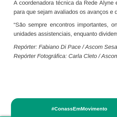
A coordenadora técnica da Rede Alyne em Alagoas, Aline Sales, destacou que a participação nos Fórum Perinatal é essencial
para que sejam avaliados os avanços e d
“São sempre encontros importantes, onde diversos profissionais expõem a realidade da assistência em seus municípios e
unidades assistenciais, enquanto dividem
Repórter: Fabiano Di Pace / Ascom Ses
Repórter Fotográfica: Carla Cleto / Asc
#ConassEmMovimento