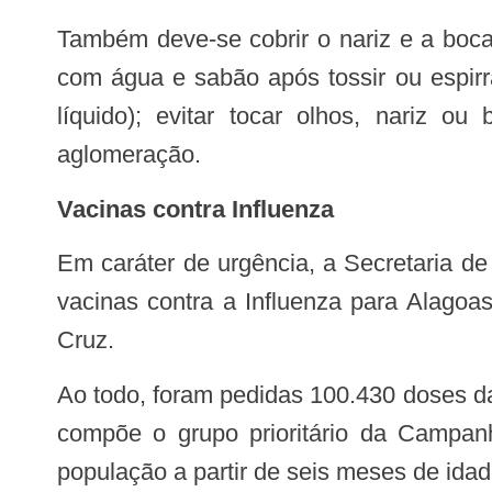
Também deve-se cobrir o nariz e a boca com lenço, ao tossir ou espirrar, e descartar o lenço no lixo após uso; lavar as mãos
com água e sabão após tossir ou espirr
líquido); evitar tocar olhos, nariz o
aglomeração.
Vacinas contra Influenza
Em caráter de urgência, a Secretaria de Estado da Saúde solicitou ao Ministério da Saúde que sejam enviadas mais doses de
vacinas contra a Influenza para Alagoa
Cruz.
Ao todo, foram pedidas 100.430 doses da vacina para que seja possibilitada a vacinação, em nível estadual, no público-alvo que
compõe o grupo prioritário da Campan
população a partir de seis meses de ida