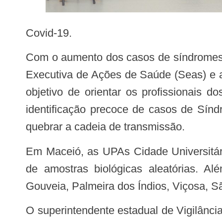
Covid-19.
Com o aumento dos casos de síndromes gripais em Alagoas, a Secretaria de Estado da Saúde (Sesau), junto com a Secretaria
Executiva de Ações de Saúde (Seas) e a
objetivo de orientar os profissionais 
identificação precoce de casos de Sínd
quebrar a cadeia de transmissão.
Em Maceió, as UPAs Cidade Universitária e Jaraguá foram definidas como unidades sentinelas, especificamente para o envio
de amostras biológicas aleatórias. A
Gouveia, Palmeira dos Índios, Viçosa, 
O superintendente estadual de Vigilância em Saúde, Herbert Charles, esclarece que para os casos graves, ou seja, internações