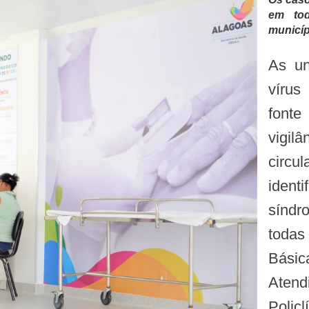
em to
municíp
As unidades definidas como sentinelas para
vírus
fonte
vigil
circ
ident
síndr
todas
Básic
Atend
Polic