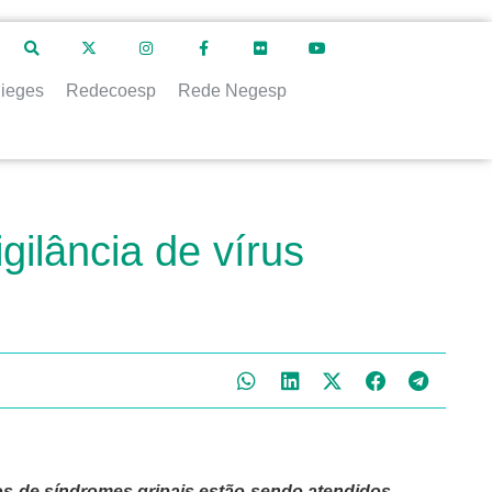
ieges
Redecoesp
Rede Negesp
gilância de vírus
s de síndromes gripais estão sendo atendidos