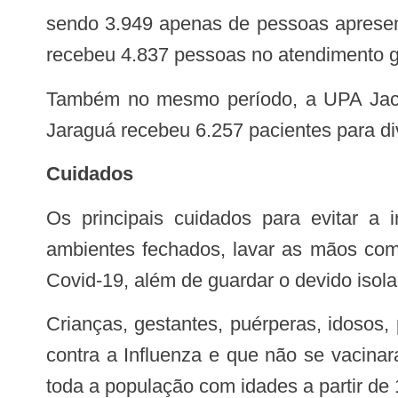
sendo 3.949 apenas de pessoas apresen
recebeu 4.837 pessoas no atendimento g
Também no mesmo período, a UPA Jacintinho atendeu 10.129 pacientes no geral e 2.523 com síndromes gripais. Já a UPA
Jaraguá recebeu 6.257 pacientes para d
Cuidados
Os principais cuidados para evitar a infecção é tomar extrema precaução com pessoas doentes, evitar aglomerações e
ambientes fechados, lavar as mãos com 
Covid-19, além de guardar o devido isola
Crianças, gestantes, puérperas, idosos, portadores de comorbidades, entre outros definidos como prioritários para a vacinação
contra a Influenza e que não se vacina
toda a população com idades a partir de