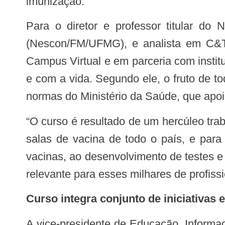
imunização.
Para o diretor e professor titular do Nescon, ligado à Faculdade de Medicina da Universidade Federal de Minas Gerais
(Nescon/FM/UFMG), e analista em C&T 
Campus Virtual e em parceria com insti
e com a vida. Segundo ele, o fruto de t
normas do Ministério da Saúde, que apo
“O curso é resultado de um hercúleo trabalho para certificar mais de 100 mil profissionais de saúde que atuam nas quase 40 mil
salas de vacina de todo o país, e par
vacinas, ao desenvolvimento de testes e
relevante para esses milhares de profi
Curso integra conjunto de iniciativa
A vice-presidente de Educação, Informação e Comunicação da Fiocruz, Cristiani Vieira Machado, destacou que o curso integra