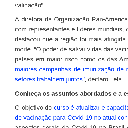
validação”.
A diretora da Organização Pan-Americana da Saúde (Opas/OMS), Carissa Etienne, segue reiterando, em diferentes debates
com representantes e líderes mundiais,
destacou que a região foi mais atingid
morte. “O poder de salvar vidas das vac
países em maior risco como os das Am
maiores campanhas de imunização de no
setores trabalhem juntos”
, declarou ela.
Conheça os assuntos abordados e a e
O objetivo do
curso é atualizar e capaci
de vacinação para Covid-19 no atual co
aspectos gerais da Covid-19 no Brasil