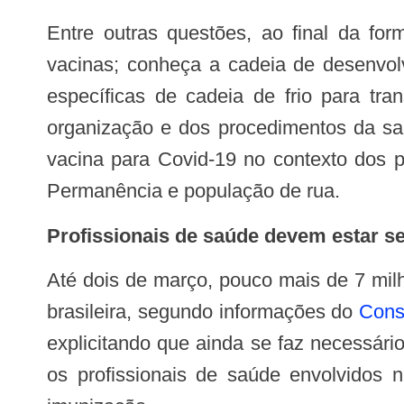
Entre outras questões, ao final da formação, espera-se que o participante seja capaz de contextualizar a importância das
vacinas; conheça a cadeia de desenvolv
específicas de cadeia de frio para tr
organização e dos procedimentos da sal
vacina para Covid-19 no contexto dos p
Permanência e população de rua.
Profissionais de saúde devem estar 
Até dois de março, pouco mais de 7 milhões de pessoas tinham sido vacinadas, o que representa apenas 3,36% da população
brasileira, segundo informações do
Cons
explicitando que ainda se faz necessár
os profissionais de saúde envolvidos 