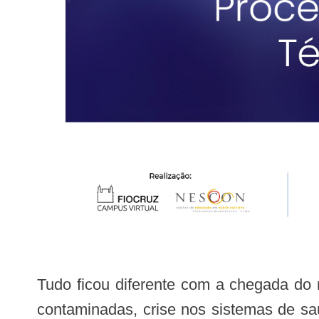
Tudo ficou diferente com a chegada do novo coronavírus. Distanciamento social físico, uso de máscaras, milhões de pessoas
contaminadas, crise nos sistemas de s