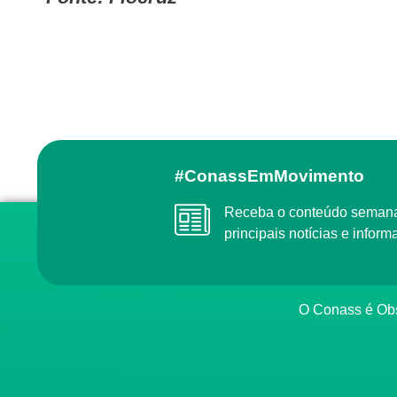
#ConassEmMovimento
Receba o conteúdo semanal do Conass com as
principais notícias e info
O Conass é O