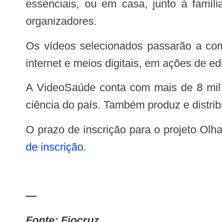
essenciais, ou em casa, junto à famíl
organizadores.
Os vídeos selecionados passarão a compor o acervo público da VideoSaúde/Fiocruz para exibições em canais de televisão,
internet e meios digitais, em ações de e
A VideoSaúde conta com mais de 8 mil produções em seu acervo, um dos principais repositórios audiovisuais sobre saúde e
ciência do país. Também produz e distrib
O prazo de inscrição para o projeto Ol
de inscrição
.
—
Fonte: Fiocruz