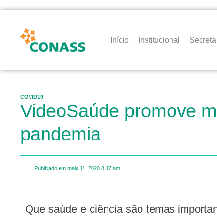
Início
Institucional
Secreta
COVID19
VideoSaúde promove mos
pandemia
Publicado em
maio 11, 2020
8:17 am
Que saúde e ciência são temas importantes, ninguém discute. Mas num momento como o atual, em que a pandemia de Covid-