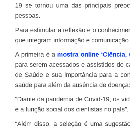
19 se tornou uma das principais preo
pessoas.
Para estimular a reflexão e o conhecimento sobre esses temas, a VideoSaúde Distribuidora da Fiocruz promove duas iniciativas
que integram informação e comunicação
A primeira é a
mostra online ‘Ciência,
para serem acessados e assistidos de c
de Saúde e sua importância para a co
saúde para além da ausência de doença
“Diante da pandemia de Covid-19, os vídeos selecionados trazem elementos importantes para a reflexão sobre o SUS, a ciência
e a função social dos cientistas no país
“Além disso, a seleção é uma sugestão de atividade cultural e educativa para todas as pessoas que estão em suas casas,