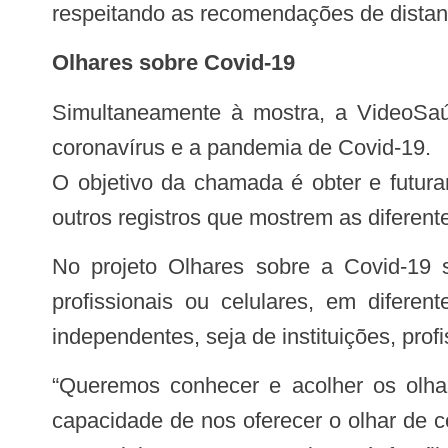
respeitando as recomendações de distan
Olhares sobre Covid-19
Simultaneamente à mostra, a VideoSaúde inicia também uma chamada aberta para seleção de audiovisuais sobre o novo
coronavírus e a pandemia de Covid-19.
O objetivo da chamada é obter e futura
outros registros que mostrem as diferen
No projeto Olhares sobre a Covid-19 serão aceitos vídeos de curta, média e longa duração, captados em equipamentos
profissionais ou celulares, em difere
independentes, seja de instituições, pro
“Queremos conhecer e acolher os olhares do audiovisual que está sendo produzido nesse momento. O audiovisual tem a
capacidade de nos oferecer o olhar de 