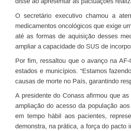
disse ao apresentar as pactuações reali
O secretário executivo chamou a atenção para desafios relacionados ao tratamento oncológico, como o alto custo dos
medicamentos oncológicos que exige uma
até as formas de aquisição desses me
ampliar a capacidade do SUS de incorpor
Por fim, ressaltou que o avanço na AF-Onco vem sendo construído de forma tripartite, com diálogo e pactuação entre União,
estados e municípios. “Estamos fazendo
causas de morte no País, garantindo resp
A presidente do Conass afirmou que as pactuações representam um momento revolucionário para o SUS, especialmente pela
ampliação do acesso da população aos m
em tempo hábil aos pacientes, represe
demonstra, na prática, a força do pacto 