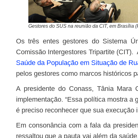
Gestores do SUS na reunião da CIT, em Brasília
Os três entes gestores do Sistema Único de Saúde (SUS) reuniram-se nesta quarta-feira, 28, em Brasília, durante a 5ª
Comissão Intergestores Tripartite (CIT)
Saúde da População em Situação de Ru
pelos gestores como marcos históricos 
A presidente do Conass, Tânia Mara Coelho, destacou a relevância da iniciativa e o compromisso dos estados com sua
implementação. “Essa política mostra a g
é preciso reconhecer que sua execução i
Em consonância com a fala da presidente do Conass, Adriano Massuda, o secretário executivo do Ministério da Saúde (MS),
ressaltou que a pauta vai além da saúd