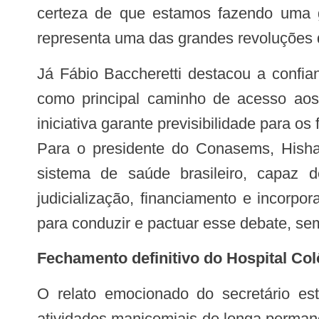
certeza de que estamos fazendo uma g
representa uma das grandes revoluções 
Já Fábio Baccheretti destacou a confiança da CIT na construção de uma política pública capaz de substituir a judicialização
como principal caminho de acesso aos
iniciativa garante previsibilidade para o
Para o presidente do Conasems, Hish
sistema de saúde brasileiro, capaz d
judicialização, financiamento e incorp
para conduzir e pactuar esse debate, sem
Fechamento definitivo do Hospital C
O relato emocionado do secretário estadual de saúde de Minas Gerais, Fábio Baccheretti, acerca do encerramento das
atividades manicomiais de longa perman