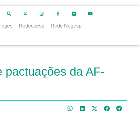
ieges
Redecoesp
Rede Negesp
e pactuações da AF-