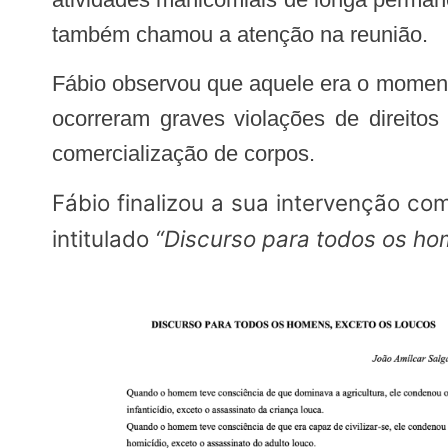
também chamou a atenção na reunião.
Fábio observou que aquele era o momento mais marcante de toda a sua gestão frente à secretaria e observou que naquele local
ocorreram graves violações de direito
comercialização de corpos.
Fábio finalizou a sua intervenção c
intitulado
“Discurso para todos os ho