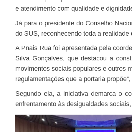
e atendimento com qualidade e dignidad
Já para o presidente do Conselho Nacional de Secretarias Municipais de Saúde, Hisham Hamida, a política atinge os objetivos
do SUS, reconhecendo toda a realidade do
A Pnais Rua foi apresentada pela coordenadora-geral de Acesso e Equidade na Atenção Primária do Ministério da Saúde, Lilian
Silva Gonçalves, que destacou a constr
movimentos sociais populares e outros mi
regulamentações que a portaria propõe”,
Segundo ela, a iniciativa demarca o compromisso do sistema de saúde brasileiro para o cuidado da população de rua e o
enfrentamento às desigualdades sociais