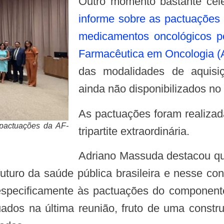
Outro momento bastante ce
informe sobre as pactuações
medicamentos oncológicos p
Farmacêutica em Oncologia 
das modalidades de aquisi
ainda não disponibilizados no
As pactuações foram realizadas na semana passada, em uma reunião
 pactuações da AF-
tripartite extraordinária.
Adriano Massuda destacou que os temas debatidos no âmbito do SUS
futuro da saúde pública brasileira e nesse con
 especificamente às pactuações do component
os na última reunião, fruto de uma construçã