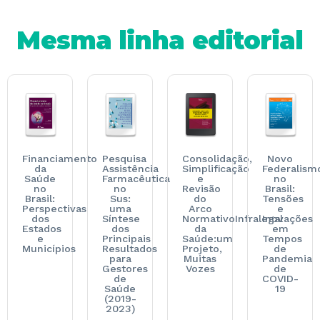
Mesma linha editorial
Financiamento
Pesquisa
Consolidação,
Novo
da
Assistência
Simplificação
Federalism
Saúde
Farmacêutica
e
no
no
no
Revisão
Brasil:
Brasil:
Sus:
do
Tensões
Perspectivas
uma
Arco
e
dos
Síntese
NormativoInfralegal
Inovações
Estados
dos
da
em
e
Principais
Saúde:um
Tempos
Municípios
Resultados
Projeto,
de
para
Muitas
Pandemia
Gestores
Vozes
de
de
COVID-
Saúde
19
(2019-
2023)