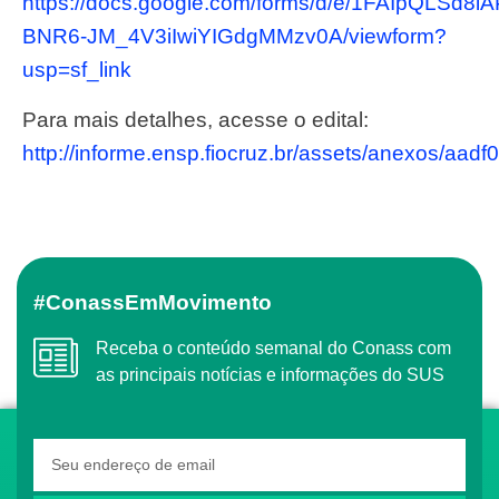
https://docs.google.com/forms/d/e/1FAIpQLSd
BNR6-JM_4V3iIwiYIGdgMMzv0A/viewform?
usp=sf_link
Para mais detalhes, acesse o edital:
http://informe.ensp.fiocruz.br/assets/anexos/
#ConassEmMovimento
Receba o conteúdo semanal do Conass com
as principais notícias e informações do SUS