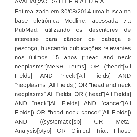
AVALIAÇÃO DA LIT E R AT U R A
Foi realizada em 30/08/2014 uma busca na
base eletrônica Medline, acessada via
PubMed, utilizando os descritores de
interesse para câncer de cabeça e
pescoço, buscando publicações relevantes
nos últimos 15 anos (“head and neck
neoplasms”[MeSH Terms] OR (“head”[All
Fields] AND “neck”[All Fields] AND
“neoplasms”[All Fields]) OR “head and neck
neoplasms”[All Fields] OR (“head”[All Fields]
AND “neck”[All Fields] AND “cancer”[All
Fields]) OR “head neck cancer”[All Fields])
AND ((systematic[sb] OR Meta-
Analysis[ptyp] OR Clinical Trial, Phase