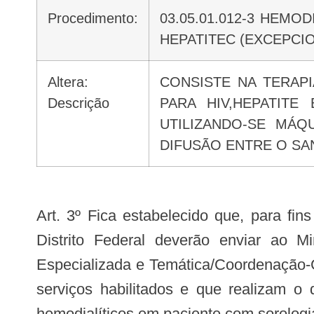
Procedimento:
03.05.01.012-3 HEMO
HEPATITEC (EXCEPCI
Altera:
CONSISTE NA TERAPI
Descrição
PARA HIV,HEPATITE
UTILIZANDO-SE MÁ
DIFUSÃO ENTRE O SAN
Art. 3º Fica estabelecido que, para fins de financiamento de que trata esta Portaria, os gestores dos Estados, Municípios e
Distrito Federal deverão enviar ao 
Especializada e Temática/Coordenação-G
serviços habilitados e que realizam o 
hemodialíticos em paciente com sorologia