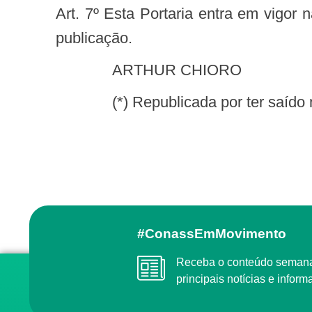
Art. 7º Esta Portaria entra em vigor na data de sua publicação com efeitos operacionais a partir da competência seguinte à
publicação.
ARTHUR CHIORO
(*) Republicada por ter saído
#ConassEmMovimento
Receba o conteúdo semanal do Conass com as
principais notícias e info