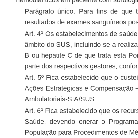
Parágrafo único. Para fins de que trata esta Portaria, considera-se sorologia positiva para hepatite B e hepatite C os
resultados de exames sanguíneos pos
Art. 4º Os estabelecimentos de saúde autorizados a prestarem a atenção à saúde às pessoas com Doença Renal Crônica no
âmbito do SUS, incluindo-se a realiz
B ou hepatite C de que trata esta Por
parte dos respectivos gestores, conf
Art. 5º Fica estabelecido que o custeio dos procedimentos de que trata esta Portaria será financiado por meio do Fundo de
Ações Estratégicas e Compensação –
Ambulatoriais-SIA/SUS.
Art. 6º Fica estabelecido que os recursos orçamentários objeto desta Portaria corram por conta do orçamento do Ministério da
Saúde, devendo onerar o Programa
População para Procedimentos de Mé