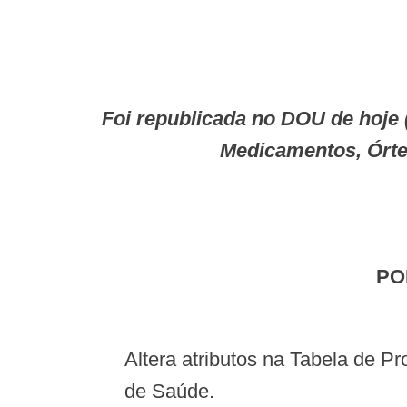
Foi republicada no DOU de hoje (19/6), a Portaria GM n. 584 que altera atributos na Tabela de Procedimentos,
Medicamentos, Órte
P
Altera atributos na Tabela de Procedimentos, Medicamentos, Órteses, Próteses e Materiais Especiais do Sistema Único
de Saúde.