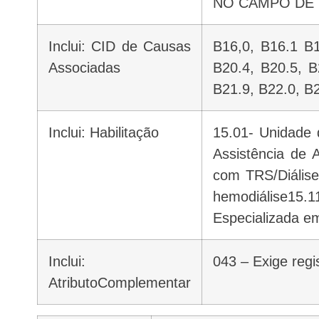
NO CAMPO DE 
Inclui: CID de Causas
B16,0, B16.1 B1
Associadas
B20.4, B20.5, B
B21.9, B22.0, B2
Inclui: Habilitação
15.01- Unidade 
Assistência de
com TRS/Diálise
hemodiálise15.1
Especializada e
Inclui:
043 – Exige reg
AtributoComplementar