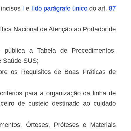
 incisos
I
e
II
do parágrafo único
do art.
87
de Saúde-SUS;
ceiro de custeio destinado ao cuidado