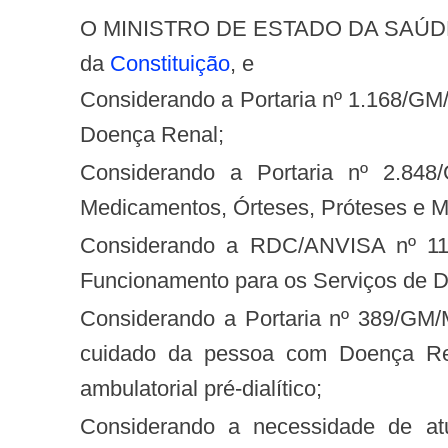
O MINISTRO DE ESTADO DA SAÚDE, n
da
Constituição
, e
Considerando a Portaria nº 1.168/GM/MS, de 15 de junho de 2004, que institui a Política Nacional de Atenção ao Portador de
Doença Renal;
Considerando a Portaria nº 2.848/GM/MS, de 6 de novembro de 2007, que pública a Tabela de Procedimentos,
Medicamentos, Órteses, Próteses e 
Considerando a RDC/ANVISA nº 11, de 13 de março de 2014, que dispõe sobre os Requisitos de Boas Práticas de
Funcionamento para os Serviços de Di
Considerando a Portaria nº 389/GM/MS, de 14 de março de 2014, que define os critérios para a organização da linha de
cuidado da pessoa com Doença Renal
ambulatorial pré-dialítico;
Considerando a necessidade de atualizar a Tabela de Procedimentos, Medicamentos, Órteses, Próteses e Materiais