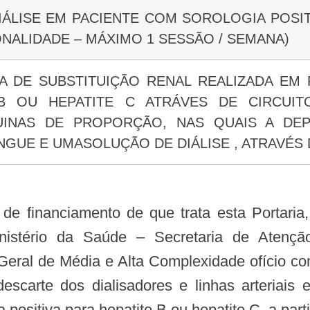
DIÁLISE EM PACIENTE COM SOROLOGIA POSITI
ONALIDADE – MÁXIMO 1 SESSÃO / SEMANA)
A DE SUBSTITUIÇÃO RENAL REALIZADA EM
 B OU HEPATITE C ATRÁVES DE CIRCUI
QUINAS DE PROPORÇÃO, NAS QUAIS A D
GUE E UMASOLUÇÃO DE DIÁLISE , ATRAVÉS 
Ministério da Saúde – Secretaria de Aten
eral de Média e Alta Complexidade ofício co
descarte dos dialisadores e linhas arteriai
 positiva para hepatite B ou hepatite C, a par