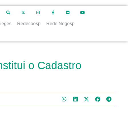
ieges
Redecoesp
Rede Negesp
stitui o Cadastro