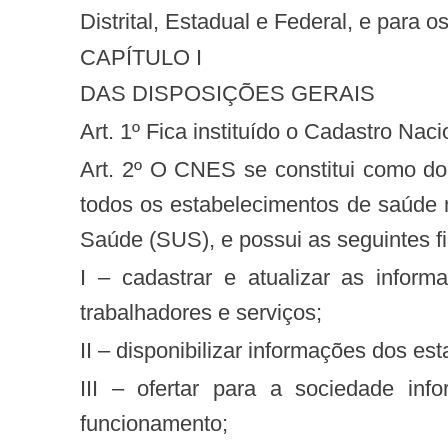
Distrital, Estadual e Federal, e para 
CAPÍTULO I
DAS DISPOSIÇÕES GERAIS
Art. 1º Fica instituído o Cadastro N
Art. 2º O CNES se constitui como documento público e sistema de informação oficial de cadastramento de informações de
todos os estabelecimentos de saúde 
Saúde (SUS), e possui as seguintes fi
I – cadastrar e atualizar as informações sobre estabelecimentos de saúde e suas dimensões, como recursos físicos,
trabalhadores e serviços;
II – disponibilizar informações dos e
III – ofertar para a sociedade informações sobre a disponibilidade de serviços nos territórios, formas de acesso e
funcionamento;