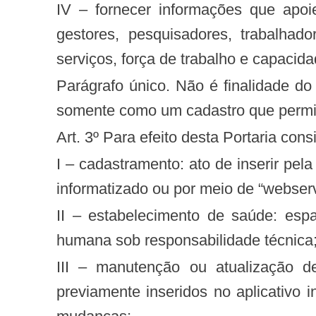
IV – fornecer informações que apoiem a tomada de decisão, o planejamento, a programação e o conhecimento pelos
gestores, pesquisadores, trabalhad
serviços, força de trabalho e capacida
Parágrafo único. Não é finalidade do CNES ser instrumento de indução política ou mecanismo de controle, constituindo-se
somente como um cadastro que permita
Art. 3º Para efeito desta Portaria cons
I – cadastramento: ato de inserir pela primeira vez os dados conformados no modelo de informação do CNES, em aplicativo
informatizado ou por meio de “webser
II – estabelecimento de saúde: espaço físico delimitado e permanente onde são realizadas ações e serviços de saúde
humana sob responsabilidade técnica
III – manutenção ou atualização de cadastro: ato de alterar os dados cadastrais de um estabelecimento de saúde
previamente inseridos no aplicativo 