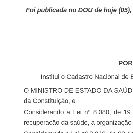
Foi publicada no DOU de hoje (05), a Portaria GM n. 1646 que institui o Cadastro Nacional de Estabelecimentos de
PO
Institui o Cadastro Nacional d
O MINISTRO DE ESTADO DA SAÚDE, no uso das atribuições que lhe conferem os incisos I e IIdo parágrafo único do art. 87
da Constituição, e
Considerando a Lei nº 8.080, de 19 de setembro de 1990, que dispõe sobre as condições para a promoção, proteção e
recuperação da saúde, a organização 