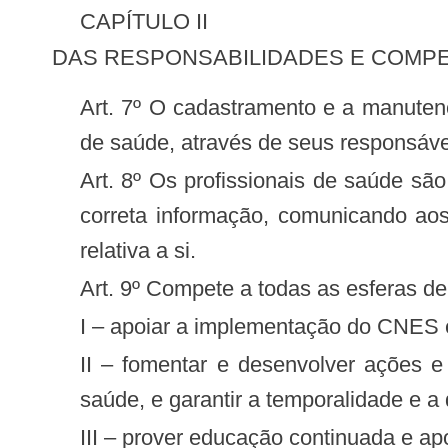
CAPÍTULO II
DAS RESPONSABILIDADES E COMP
Art. 7º O cadastramento e a manutenção dos dados cadastrais no CNES são de responsabilidade de cada estabelecimento
de saúde, através de seus responsávei
Art. 8º Os profissionais de saúde são corresponsáveis pelos seus dados cadastrais inseridos no CNES, devendo zelar pela
correta informação, comunicando ao
relativa a si.
Art. 9º Compete a todas as esferas 
I – apoiar a implementação do CNES em
II – fomentar e desenvolver ações e mecanismos para aperfeiçoar o processo de cadastramento de estabelecimentos de
saúde, e garantir a temporalidade e 
III – prover educação continuada e a