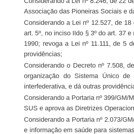
Considerando a Lei nº 8.246, de 22 de outubro de 1991, que autoriza o Poder Executivo a instituir o Serviço Social Autônomo
Associação das Pioneiras Sociais e dá
Considerando a Lei nº 12.527, de 18 de novembro de 2011, que regula o acesso a informações previsto no inciso XXXIII do
art. 5º, no inciso IIdo § 3º do art. 37
1990; revoga a Lei nº 11.111, de 5 d
providências;
Considerando o Decreto nº 7.508, de 28 de junho de 2011, que regulamenta a Lei nº 8.080, de 1990, para dispor sobre a
organização do Sistema Único de 
interfederativa, e dá outras providênci
Considerando a Portaria nº 399/GM/MS, de 22 de fevereiro de 2006, que divulga o Pacto pela Saúde 2006 – Consolidação do
SUS e aprova as Diretrizes Operacion
Considerando a Portaria nº 2.073/GM/MS, de 31 de agosto de 2011, que regulamenta o uso de padrões de interoperabilidade
e informação em saúde para sistemas