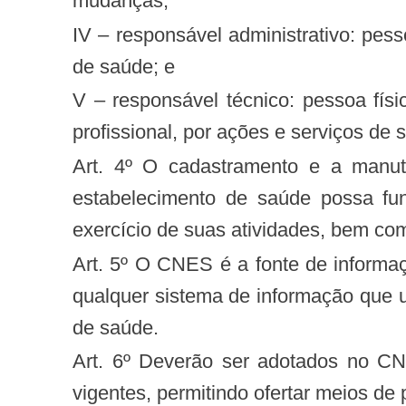
mudanças;
IV – responsável administrativo: pessoa física proprietária ou competente para administrar ou gerenciar um estabelecimento
de saúde; e
V – responsável técnico: pessoa física legalmente habilitada a responder tecnicamente, dentro de seu escopo de atuação
profissional, por ações e serviços d
Art. 4º O cadastramento e a manutenção dos dados cadastrais no CNES são obrigatórios para que todo e qualquer
estabelecimento de saúde possa fun
exercício de suas atividades, bem co
Art. 5º O CNES é a fonte de informações oficial sobre estabelecimentos de saúde no país, devendo ser adotado por todo e
qualquer sistema de informação que ut
de saúde.
Art. 6º Deverão ser adotados no CNES padrões reconhecidos pela comunidade internacional e aderentes às legislações
vigentes, permitindo ofertar meios de