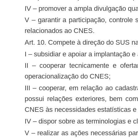
IV – promover a ampla divulgação qua
V – garantir a participação, controle social e transparência, nos termos da legislação vigente, das informações e processos
relacionados ao CNES.
Art. 10. Compete à direção do SUS n
I – subsidiar e apoiar a implantação 
II – cooperar tecnicamente e ofertar o suporte necessário às direções estaduais do SUS para a correta aplicação e
operacionalização do CNES;
III – cooperar, em relação ao cadastramento de estabelecimentos de saúde, com os países e entidades internacionais que
possui relações exteriores, bem co
CNES às necessidades estatísticas e 
IV – dispor sobre as terminologias e
V – realizar as ações necessárias para a correção de inconformidades cadastrais detectadas por órgãos de controle ou pelo