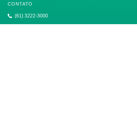
CONTATO
(61) 3222-3000
Institucional:
conass@conass.org.br
Setor Comercial Sul, Quadra 9, Torre C, Sala 1105,
Edifício Parque Cidade Corporate Brasília/DF CEP:
70308-200
Razão Social: Conselho Nacional de Secretários de
Saúde
CNPJ: 00.718.205/0001-07