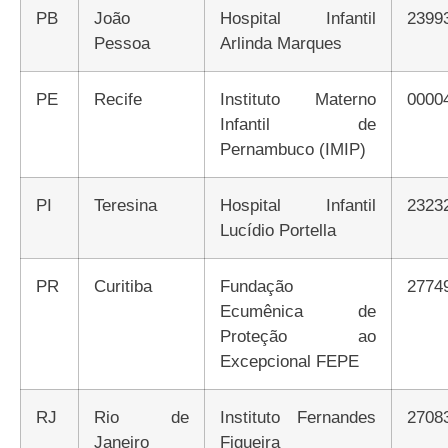
PB
João
Hospital Infantil
2399
Pessoa
Arlinda Marques
PE
Recife
Instituto Materno
0000
Infantil de
Pernambuco (IMIP)
PI
Teresina
Hospital Infantil
2323
Lucídio Portella
PR
Curitiba
Fundação
2774
Ecumênica de
Proteção ao
Excepcional FEPE
RJ
Rio de
Instituto Fernandes
2708
Janeiro
Figueira