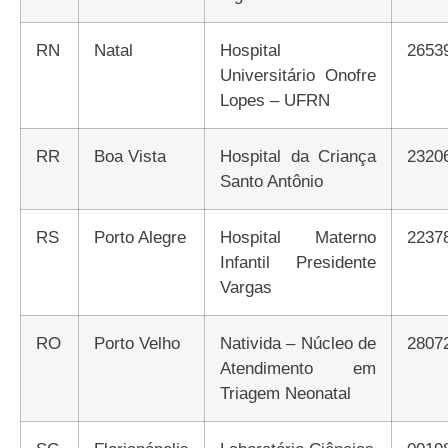
RN
Natal
Hospital
2653
Universitário Onofre
Lopes – UFRN
RR
Boa Vista
Hospital da Criança
2320
Santo Antônio
RS
Porto Alegre
Hospital Materno
2237
Infantil Presidente
Vargas
RO
Porto Velho
Nativida – Núcleo de
2807
Atendimento em
Triagem Neonatal