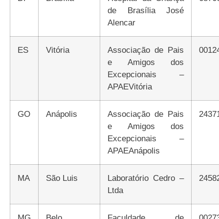
de Brasília José
Alencar
ES
Vitória
Associação de Pais
0012
e Amigos dos
Excepcionais –
APAEVitória
GO
Anápolis
Associação de Pais
2437
e Amigos dos
Excepcionais –
APAEAnápolis
MA
São Luis
Laboratório Cedro –
2458
Ltda
MG
Belo
Faculdade de
0027