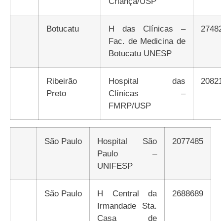
Criança/USP
Botucatu
H das Clínicas –
2748
Fac. de Medicina de
Botucatu UNESP
Ribeirão
Hospital das
2082
Preto
Clínicas –
FMRP/USP
São Paulo
Hospital São
2077485
Paulo –
UNIFESP
São Paulo
H Central da
2688689
Irmandade Sta.
Casa de