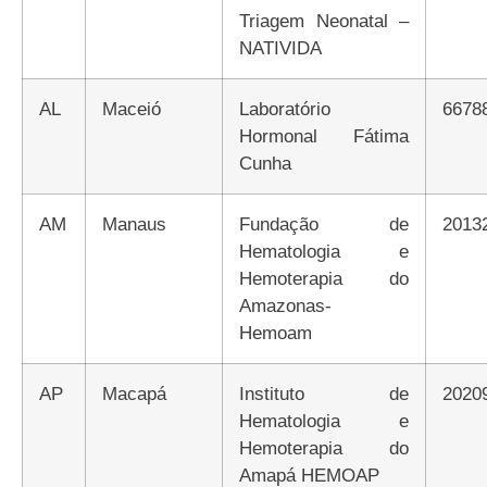
Triagem Neonatal –
NATIVIDA
AL
Maceió
Laboratório
6678
Hormonal Fátima
Cunha
AM
Manaus
Fundação de
2013
Hematologia e
Hemoterapia do
Amazonas-
Hemoam
AP
Macapá
Instituto de
2020
Hematologia e
Hemoterapia do
Amapá HEMOAP