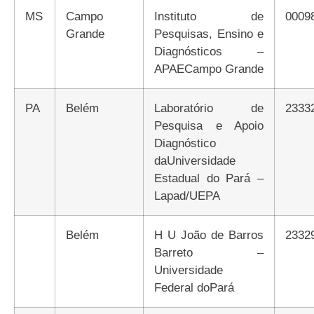
MS
Campo
Instituto de
0009
Grande
Pesquisas, Ensino e
Diagnósticos –
APAECampo Grande
PA
Belém
Laboratório de
2333
Pesquisa e Apoio
Diagnóstico
daUniversidade
Estadual do Pará –
Lapad/UEPA
Belém
H U João de Barros
2332
Barreto –
Universidade
Federal doPará