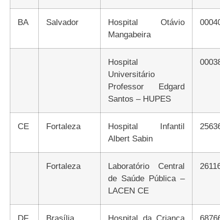
BA
Salvador
Hospital Otávio
0004
Mangabeira
Hospital
0003
Universitário
Professor Edgard
Santos – HUPES
CE
Fortaleza
Hospital Infantil
2563
Albert Sabin
Fortaleza
Laboratório Central
2611
de Saúde Pública –
LACEN CE
DF
Brasília
Hospital da Criança
6876