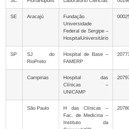
SC
Florianópolis
Laboratório Ciências
0019
SE
Aracajú
Fundação
0002
Universidade
Federal de Sergipe –
HospitalUniversitário
SP
SJ do
Hospital de Base –
2077
RioPreto
FAMERP
Campinas
Hospital das
2079
Clínicas –
UNICAMP
São Paulo
H das Clínicas –
2078
Fac. de Medicina –
Instituto da