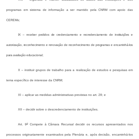
programas em sistema de informação a ser mantido pela CNRM com apoio das
CEREMs;
IX – receber pedidos de credenciamento e recredenciamento de instituições e
autorização, reconhecimento e renovação de reconhecimento de programas e encaminhá-los
para avaliação educacional;
X – instituir grupos de trabalho para a realização de estudos e pesquisas em
tema específico de interesse da CNRM;
XI – aplicar as medidas administrativas previstas no art. 28; e
XII – decidir sobre o descredenciamento de instituições.
o
Art. 9
Compete à Câmara Recursal decidir os recursos apresentados nos
processos originariamente examinados pela Plenária e, após decisão, encaminhá-los