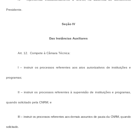
Presidente.
Seção IV
Das Instâncias Auxiliares
Art. 12. Compete à Câmara Técnica:
I – instruir os processos referentes aos atos autorizativos de instituições e
programas;
II – instruir os processos referentes à supervisão de instituições e programas,
quando solicitado pela CNRM; e
III – instruir os processos referentes aos demais assuntos de pauta da CNRM, quando
solicitado.