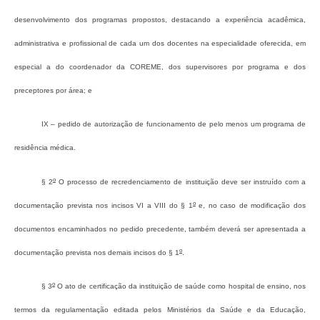
desenvolvimento dos programas propostos, destacando a experiência acadêmica,
administrativa e profissional de cada um dos docentes na especialidade oferecida, em
especial a do coordenador da COREME, dos supervisores por programa e dos
preceptores por área; e
IX – pedido de autorização de funcionamento de pelo menos um programa de
residência médica.
o
§ 2
O processo de recredenciamento de instituição deve ser instruído com a
o
documentação prevista nos incisos VI a VIII do § 1
e, no caso de modificação dos
documentos encaminhados no pedido precedente, também deverá ser apresentada a
o
documentação prevista nos demais incisos do § 1
.
o
§ 3
O ato de certificação da instituição de saúde como hospital de ensino, nos
termos da regulamentação editada pelos Ministérios da Saúde e da Educação,