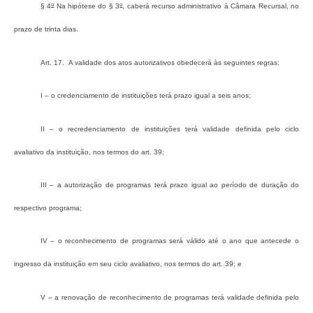
o
o
§ 4
Na hipótese do § 3
, caberá recurso administrativo à Câmara Recursal, no
prazo de trinta dias.
Art. 17. A validade dos atos autorizativos obedecerá às seguintes regras:
I – o credenciamento de instituições terá prazo igual a seis anos;
II – o recredenciamento de instituições terá validade definida pelo ciclo
avaliativo da instituição, nos termos do art. 39;
III – a autorização de programas terá prazo igual ao período de duração do
respectivo programa;
IV – o reconhecimento de programas será válido até o ano que antecede o
ingresso da instituição em seu ciclo avaliativo, nos termos do art. 39; e
V – a renovação de reconhecimento de programas terá validade definida pelo