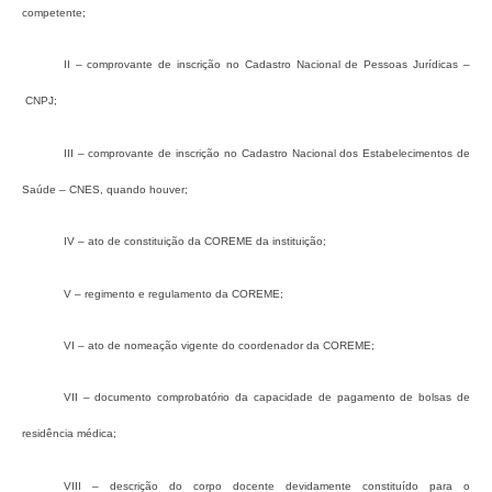
competente;
II – comprovante de inscrição no Cadastro Nacional de Pessoas Jurídicas –
CNPJ;
III – comprovante de inscrição no Cadastro Nacional dos Estabelecimentos de
Saúde – CNES, quando houver;
IV – ato de constituição da COREME da instituição;
V – regimento e regulamento da COREME;
VI – ato de nomeação vigente do coordenador da COREME;
VII – documento comprobatório da capacidade de pagamento de bolsas de
residência médica;
VIII – descrição do corpo docente devidamente constituído para o