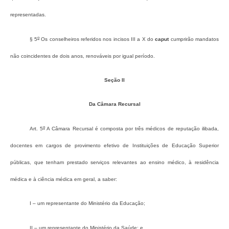
representadas.
o
§ 5
Os conselheiros referidos nos incisos III a X do
caput
cumprirão mandatos
não coincidentes de dois anos, renováveis por igual período.
Seção II
Da Câmara Recursal
o
Art. 5
A Câmara Recursal é composta por três médicos de reputação ilibada,
docentes em cargos de provimento efetivo de Instituições de Educação Superior
públicas, que tenham prestado serviços relevantes ao ensino médico, à residência
médica e à ciência médica em geral, a saber:
I – um representante do Ministério da Educação;
II – um representante do Ministério da Saúde; e