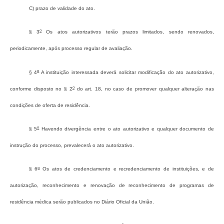
c) prazo de validade do ato.
o
§ 3
Os atos autorizativos terão prazos limitados, sendo renovados,
periodicamente, após processo regular de avaliação.
o
§ 4
A instituição interessada deverá solicitar modificação do ato autorizativo,
o
conforme disposto no § 2
do art. 18, no caso de promover qualquer alteração nas
condições de oferta de residência.
o
§ 5
Havendo divergência entre o ato autorizativo e qualquer documento de
instrução do processo, prevalecerá o ato autorizativo.
o
§ 6
Os atos de credenciamento e recredenciamento de instituições, e de
autorização, reconhecimento e renovação de reconhecimento de programas de
residência médica serão publicados no Diário Oficial da União.