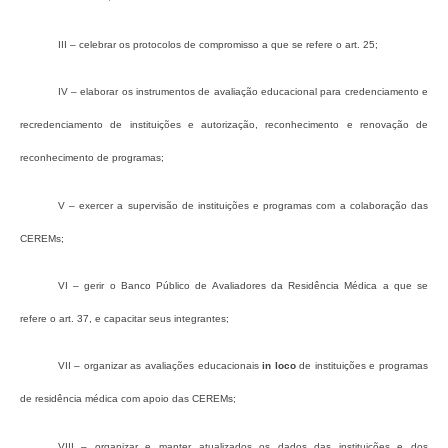
III – celebrar os protocolos de compromisso a que se refere o art. 25;
IV – elaborar os instrumentos de avaliação educacional para credenciamento e
recredenciamento de instituições e autorização, reconhecimento e renovação de
reconhecimento de programas;
V – exercer a supervisão de instituições e programas com a colaboração das
CEREMs;
VI – gerir o Banco Público de Avaliadores da Residência Médica a que se
refere o art. 37, e capacitar seus integrantes;
VII – organizar as avaliações educacionais
in loco
de instituições e programas
de residência médica com apoio das CEREMs;
VIII – organizar e manter atualizados os dados das instituições e dos