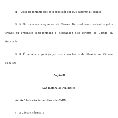
III – um representante das entidades médicas que integram a Plenária.
o
§ 1
Os membros integrantes da Câmara Recursal serão indicados pelos
órgãos ou entidades representadas e designados pelo Ministro de Estado da
Educação.
o
§ 2
É vedada a participação dos conselheiros da Plenária na Câmara
Recursal.
Seção III
Das Instâncias Auxiliares
o
Art. 6
São instâncias auxiliares da CNRM:
I – a Câmara Técnica; e