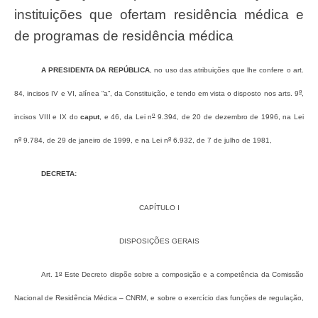
instituições que ofertam residência médica e
de programas de residência médica
A PRESIDENTA DA REPÚBLICA
, no uso das atribuições que lhe confere o art.
o
84, incisos IV e VI, alínea “a”, da Constituição, e tendo em vista o disposto nos arts. 9
,
o
incisos VIII e IX do
caput
, e 46, da Lei n
9.394, de 20 de dezembro de 1996, na Lei
o
o
n
9.784, de 29 de janeiro de 1999, e na Lei n
6.932, de 7 de julho de 1981,
DECRETA:
CAPÍTULO I
DISPOSIÇÕES GERAIS
o
Art. 1
Este Decreto dispõe sobre a composição e a competência da Comissão
Nacional de Residência Médica – CNRM, e sobre o exercício das funções de regulação,