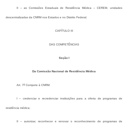
II – as Comissões Estaduais de Residência Médica – CEREM, unidades
descentralizadas da CNRM nos Estados e no Distrito Federal.
CAPÍTULO III
DAS COMPETÊNCIAS
Seção I
Da Comissão Nacional de Residência Médica
o
Art. 7
Compete à CNRM:
I – credenciar e recredenciar instituições para a oferta de programas de
residência médica;
II – autorizar, reconhecer e renovar o reconhecimento de programas de