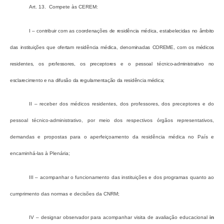
Art. 13. Compete às CEREM:
I – contribuir com as coordenações de residência médica, estabelecidas no âmbito
das instituições que ofertam residência médica, denominadas COREME, com os médicos
residentes, os professores, os preceptores e o pessoal técnico-administrativo no
esclarecimento e na difusão da regulamentação da residência médica;
II – receber dos médicos residentes, dos professores, dos preceptores e do
pessoal técnico-administrativo, por meio dos respectivos órgãos representativos,
demandas e propostas para o aperfeiçoamento da residência médica no País e
encaminhá-las à Plenária;
III – acompanhar o funcionamento das instituições e dos programas quanto ao
cumprimento das normas e decisões da CNRM;
IV – designar observador para acompanhar visita de avaliação educacional
in