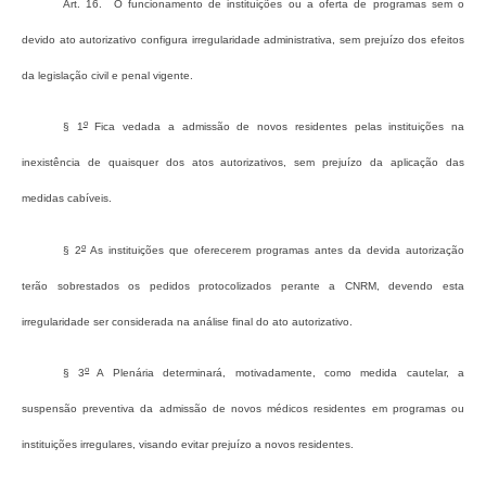
Art. 16. O funcionamento de instituições ou a oferta de programas sem o
devido ato autorizativo configura irregularidade administrativa, sem prejuízo dos efeitos
da legislação civil e penal vigente.
o
§ 1
Fica vedada a admissão de novos residentes pelas instituições na
inexistência de quaisquer dos atos autorizativos, sem prejuízo da aplicação das
medidas cabíveis.
o
§ 2
As instituições que oferecerem programas antes da devida autorização
terão sobrestados os pedidos protocolizados perante a CNRM, devendo esta
irregularidade ser considerada na análise final do ato autorizativo.
o
§ 3
A Plenária determinará, motivadamente, como medida cautelar, a
suspensão preventiva da admissão de novos médicos residentes em programas ou
instituições irregulares, visando evitar prejuízo a novos residentes.