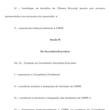
IV – homologar as decisões da Câmara Recursal quanto aos recursos
apresentados nos processos de supervisão; e
V – representar institucionalmente a CNRM.
Seção III
Do Secretário-Executivo
Art. 11. Compete ao Conselheiro Secretário-Executivo:
I – assessorar o Conselheiro Presidente;
II – coordenar estudos e pesquisas de interesse da CNRM;
III – coordenar e promover a integração das atividades da CNRM; e
IV – representar institucionalmente a CNRM, na ausência do Conselheiro