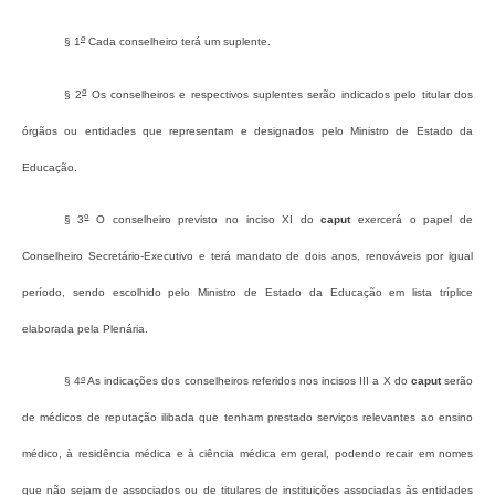
o
§ 1
Cada conselheiro terá um suplente.
o
§ 2
Os conselheiros e respectivos suplentes serão indicados pelo titular dos
órgãos ou entidades que representam e designados pelo Ministro de Estado da
Educação.
o
§ 3
O conselheiro previsto no inciso XI do
caput
exercerá o papel de
Conselheiro Secretário-Executivo e terá mandato de dois anos, renováveis por igual
período, sendo escolhido pelo Ministro de Estado da Educação em lista tríplice
elaborada pela Plenária.
o
§ 4
As indicações dos conselheiros referidos nos incisos III a X do
caput
serão
de médicos de reputação ilibada que tenham prestado serviços relevantes ao ensino
médico, à residência médica e à ciência médica em geral, podendo recair em nomes
que não sejam de associados ou de titulares de instituições associadas às entidades