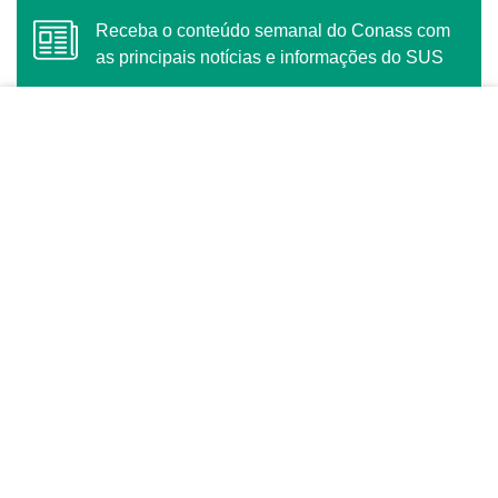
Receba o conteúdo semanal do Conass com
as principais notícias e informações do SUS
ASSINAR
O Conass é Observador Consultivo da Comunidade
dos Países de Língua Portuguesa (CPLP)
CONTATO