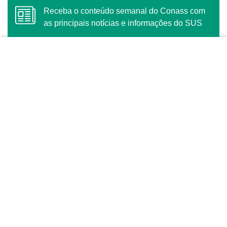
Receba o conteúdo semanal do Conass com
as principais notícias e informações do SUS
ASSINAR
O Conass é Observador Consultivo da Comunidade
dos Países de Língua Portuguesa (CPLP)
CONTATO