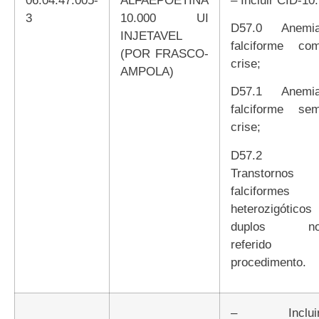
3
10.000 UI
D57.0 Anemia
INJETAVEL
falciforme co
(POR FRASCO-
crise;
AMPOLA)
D57.1 Anemia
falciforme se
crise;
D57.2
Transtornos
falciformes
heterozigóticos
duplos n
referido
procedimento.
– Incluir