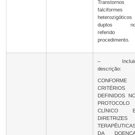
Transtornos
falciformes
heterozigóticos
duplos n
referido
procedimento.
– Incluir
descrição:
CONFORME
CRITÉRIOS
DEFINIDOS N
PROTOCOLO
CLÍNICO 
DIRETRIZES
TERAPÊUTICA
DA DOENÇ