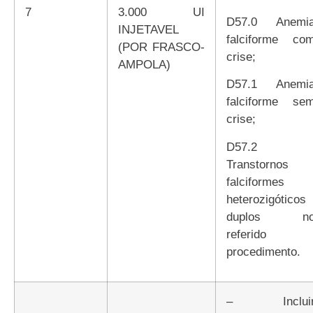
7
3.000 UI
D57.0 Anemia
INJETAVEL
falciforme co
(POR FRASCO-
crise;
AMPOLA)
D57.1 Anemia
falciforme se
crise;
D57.2
Transtornos
falciformes
heterozigóticos
duplos n
referido
procedimento.
– Incluir