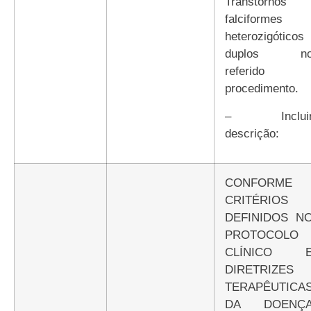
Transtornos
falciformes
heterozigóticos
duplos n
referido
procedimento.
– Incluir
descrição:
CONFORME
CRITÉRIOS
DEFINIDOS N
PROTOCOLO
CLÍNICO 
DIRETRIZES
TERAPÊUTICA
DA DOENÇ