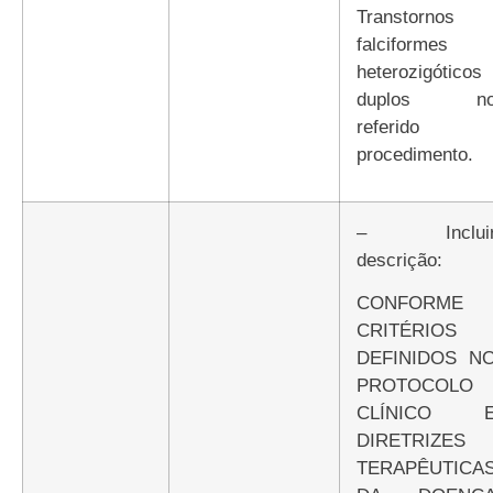
Transtornos
falciformes
heterozigóticos
duplos n
referido
procedimento.
– Incluir
descrição:
CONFORME
CRITÉRIOS
DEFINIDOS N
PROTOCOLO
CLÍNICO 
DIRETRIZES
TERAPÊUTICA