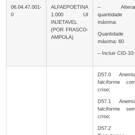
06.04.47.001-
ALFAEPOETINA
– Alterar
0
1.000 UI
quantidade
INJETAVEL
máxima:
(POR FRASCO-
Quantidade
AMPOLA)
máxima: 60
– Incluir CID-10:
D57.0 Anemia
falciforme co
crise;
D57.1 Anemia
falciforme se
crise;
D57.2