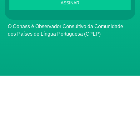
ASSINAR
O Conass é Observador Consultivo da Comunidade
dos Países de Língua Portuguesa (CPLP)
CONTATO
(61) 3222-3000
Institucional:
conass@conass.org.br
Setor Comercial Sul, Quadra 9, Torre C, Sala 1105,
Edifício Parque Cidade Corporate Brasília/DF CEP:
70308-200