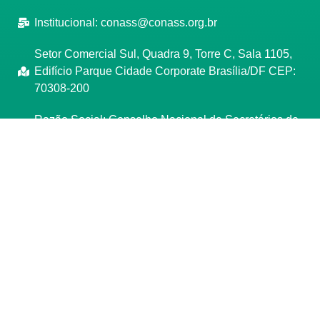
Institucional:
conass@conass.org.br
Setor Comercial Sul, Quadra 9, Torre C, Sala 1105,
Edifício Parque Cidade Corporate Brasília/DF CEP:
70308-200
Razão Social: Conselho Nacional de Secretários de
Saúde
CNPJ: 00.718.205/0001-07
Manage consent