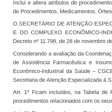
Inclui e altera atributos de procedimentos pertencentes ao Componente Especializado da Assistência Farmacêutica na Tabela
de Procedimentos, Medicamentos, Órtese
O SECRETÁRIO DE ATENÇÃO ESPECIALIZADA À SAÚDE E O SECRETÁRIO DE CIÊNCIA, TECNOLOGIA E INOVAÇÃO
E DO COMPLEXO ECONÔMICO-INDUSTR
Decreto nº 11.798, de 28 de novembro de
Considerando a avaliação da Coordenação-Geral do Componente Especializado da Assistência Farmacêutica do Departamento
de Assistência Farmacêutica e Insum
Econômico-Industrial da Saúde – CGC
Secretaria de Atenção Especializada 
Art. 1º Ficam incluídos, na Tabela de Procedimentos, Medicamentos, Órteses, Próteses e Materiais Especiais do SUS, os
procedimentos relacionados com os seus r