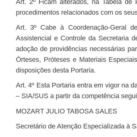
Art. 2º Ficam alterados, na Tabela de Procedimentos, Medicamentos, Órteses, Próteses e Materiais Especiais do SUS, os
procedimentos relacionados com os seus r
Art. 3º Cabe à Coordenação-Geral de Gestão de Sistemas de Informação em Saúde do Departamento de Regulação
Assistencial e Controle da Secretari
adoção de providências necessárias pa
Órteses, Próteses e Materiais Especi
disposições desta Portaria.
Art. 4º Esta Portaria entra em vigor na data de sua publicação, com efeitos operacionais no Sistema de Informação Ambulatorial
– SIA/SUS a partir da competência segui
MOZART JULIO TABOSA SALES
Secretário de Atenção Especializada à 