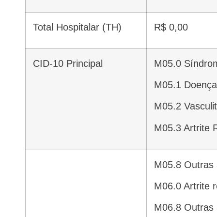
Total Hospitalar (TH)
R$ 0,00
CID-10 Principal
M05.0 Síndro
M05.1 Doenç
M05.2 Vascul
M05.3 Artri
M05.8 Outras
M06.0 Artrit
M06.8 Outras