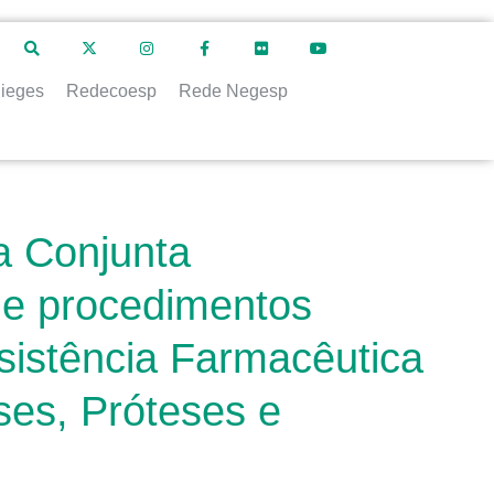
ieges
Redecoesp
Rede Negesp
a Conjunta
de procedimentos
sistência Farmacêutica
ses, Próteses e