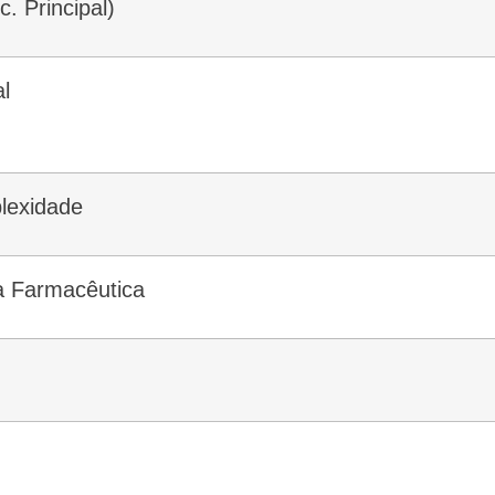
c. Principal)
al
plexidade
ia Farmacêutica