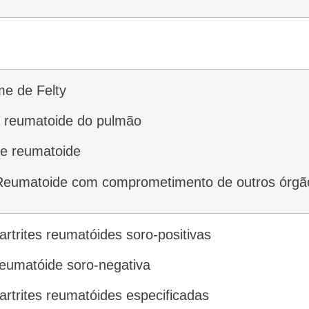
me de Felty
a reumatoide do pulmão
ite reumatoide
te Reumatoide com comprometimento de outros órgã
 artrites reumatóides soro-positivas
e reumatóide soro-negativa
 artrites reumatóides especificadas