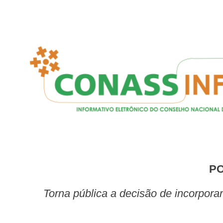
P
Torna pública a decisão de incorporar o uso do dolutegravir e darunavir para o tratamento da infecção pelo HIV, no âmbito