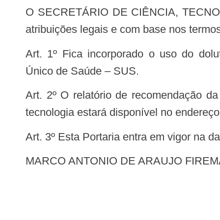
O SECRETÁRIO DE CIÊNCIA, TECNOLOGIA E INSUMOS ESTRATÉGICOS DO MINISTÉRIO DA SAÚDE, no uso de suas
atribuições legais e com base nos termos
Art. 1º Fica incorporado o uso do dolutegravir e darunavir para o tratamento da infecção pelo HIV, no âmbito do Sistema
Único de Saúde – SUS.
Art. 2º O relatório de recomendação da Comissão Nacional de Incorporação de Tecnologias no SUS (CONITEC) sobre essa
tecnologia estará disponível no endereço 
Art. 3º Esta Portaria entra em vigor na 
MARCO ANTONIO DE ARAUJO FIRE