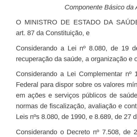
Componente Básico da A
O MINISTRO DE ESTADO DA SAÚDE, no uso das atribuições que lhe conferem os incisos I e IIdo parágrafo único do
art. 87 da Constituição, e
Considerando a Lei nº 8.080, de 19 de setembro de 1990, que dispõe sobre as condições para a promoção, proteção e
recuperação da saúde, a organização e o
Considerando a Lei Complementar nº 141, de 13 de janeiro de 2012, que regulamenta o §º 3 do art. 198 da Constituição
Federal para dispor sobre os valores mí
em ações e serviços públicos de saúde,
normas de fiscalização, avaliação e con
Leis nºs 8.080, de 1990, e 8.689, de 27 
Considerando o Decreto nº 7.508, de 28 de junho de 2011, que regulamenta a Lei nº 8.080, de 1990, para dispor sobre a