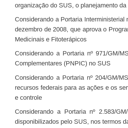
organização do SUS, o planejamento da sa
Considerando a Portaria Interministerial nº 2.960 / MS / CCPR /MAPA / MCTI / MinC / MDA /MDS / MDIC / MIN / MMA, de 9 de
dezembro de 2008, que aprova o Program
Medicinais e Fitoterápicos
Considerando a Portaria nº 971/GM/MS, de 3 de maio de 2006, que aprova a Política Nacional de Práticas Integrativas e
Complementares (PNPIC) no SUS
Considerando a Portaria nº 204/GM/MS, de 29 de janeiro de 2007, que regulamenta o financiamento e a transferência dos
recursos federais para as ações e os se
e controle
Considerando a Portaria nº 2.583/GM/MS, de 10 de outubro de 2007, que define elenco de medicamentos e insumos
disponibilizados pelo SUS, nos termos da