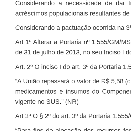
Considerando a necessidade de dar tratamento adequado às demandas e necessidades de saúde em Municípios com
acréscimos populacionais resultantes de
Considerando a pactuação ocorrida na 3
Art 1º Alterar a Portaria nº 1.555/GM/MS, de 30 de julho de 2013, publicada no Diário Oficial da União nº 146, Seção 1, pg. 71,
de 31 de julho de 2013, no seu Inciso I d
Art. 2º O inciso I do art. 3º da Portar
“A União repassará o valor de R$ 5,58 (cinco reais e cinquenta e oito centavos) por habitante/ano, para financiar a aquisição dos
medicamentos e insumos do Component
vigente no SUS.” (NR)
Art 3º O § 2º do art. 3º da Portaria 1.
“Para fins de alocação dos recursos federais, estaduais e municipais, utilizar-se-á a população estimada nos referidos entes