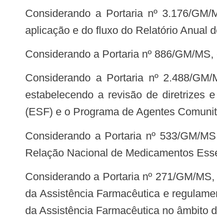
Considerando a Portaria nº 3.176/GM/MS, de 24 de dezembro de 2008, que aprova orientações acerca da elaboração, da
aplicação e do fluxo do Relatório Anual
Considerando a Portaria nº 886/GM/MS, 
Considerando a Portaria nº 2.488/GM/MS, de 21 de outubro de 2011, que aprova a Política Nacional de Atenção Básica,
estabelecendo a revisão de diretrizes 
(ESF) e o Programa de Agentes Comuni
Considerando a Portaria nº 533/GM/MS, de 28 de março de 2012, que estabelece o elenco de medicamentos e insumos da
Relação Nacional de Medicamentos Es
Considerando a Portaria nº 271/GM/MS, de 27 de fevereiro de 2013, que institui a Base Nacional de Dados de ações e serviços
da Assistência Farmacêutica e regulame
da Assistência Farmacêutica no âmbito