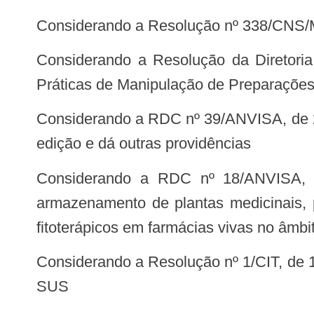
Considerando a Resolução nº 338/CNS/M
Considerando a Resolução da Diretoria Colegiada (RDC) nº 67/ANVISA, de 8 de outubro de 2007, que dispõe sobre Boas
Práticas de Manipulação de Preparações
Considerando a RDC nº 39/ANVISA, de 2 de setembro de 2011, que aprova a Farmacopeia Homeopática Brasileira, 3ª (terceira)
edição e dá outras providências
Considerando a RDC nº 18/ANVISA, de 3 de abril de 2013, que dispõe sobre as boas práticas de processamento e
armazenamento de plantas medicinais, p
fitoterápicos em farmácias vivas no âmb
Considerando a Resolução nº 1/CIT, de 17 de janeiro de 2012, que estabelece as diretrizes nacionais da RENAME no âmbito do
SUS