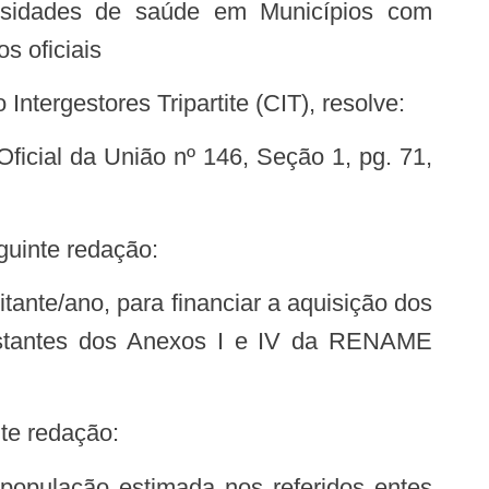
s oficiais
ntergestores Tripartite (CIT), resolve:
eguinte redação:
nstantes dos Anexos I e IV da RENAME
nte redação: