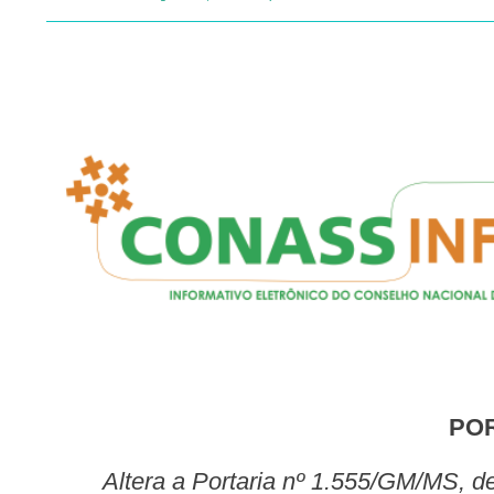
PO
Altera a Portaria nº 1.555/GM/MS, de 30 de julho de 2013, que dispõe sobre as normas de financiamento e execução do