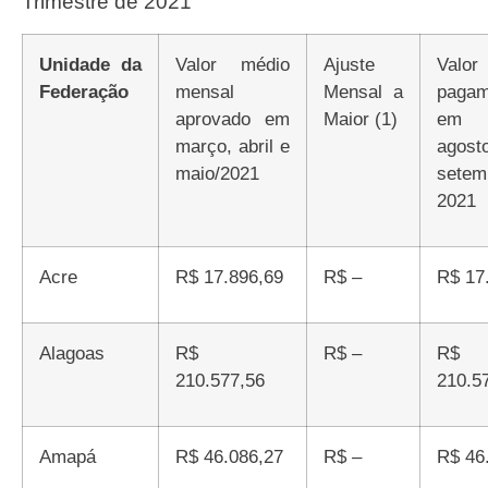
Trimestre de 2021
Unidade da
Valor médio
Ajuste
Valor de
Federação
mensal
Mensal a
pagam
aprovado em
Maior (1)
em j
março, abril e
ago
maio/2021
sete
2021
Acre
R$ 17.896,69
R$ –
R$ 1
Alagoas
R$
R$ –
R$
210.577,56
210.5
Amapá
R$ 46.086,27
R$ –
R$ 4