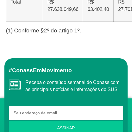
Total
R$
R$
R$
27.638.049,66
63.402,40
27.70
(1) Conforme §2º do artigo 1º.
#ConassEmMovimento
Receba o conteúdo semanal do Conass com
as principais notícias e informações do SUS
ASSINAR