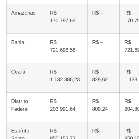
Amazonas
R$
R$ –
R$
170.797,63
170.7
Bahia
R$
R$ –
R$
721.696,56
721.6
Ceará
R$
R$
R$
1.132.386,23
829,62
1.133
Distrito
R$
R$
R$
Federal
203.991,64
809,24
204.8
Espírito
R$
R$ –
R$
Santo
850.152,72
850.1