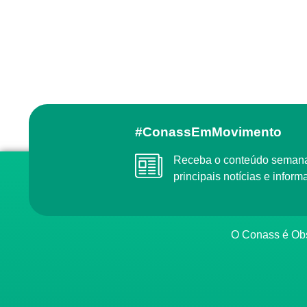
#ConassEmMovimento
Receba o conteúdo semanal do Conass com as
principais notícias e info
O Conass é O