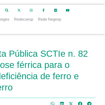
ieges
Redecoesp
Rede Negesp
ta Pública SCTIe n. 82
ose férrica para o
ficiência de ferro e
erro