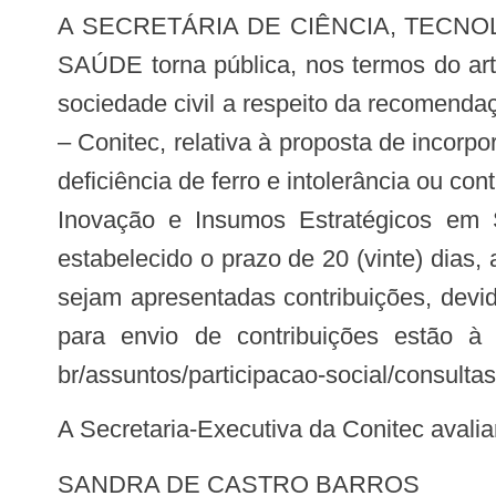
A SECRETÁRIA DE CIÊNCIA, TECNOLOGIA, INOVAÇÃO E INSUMOS ESTRATÉGICOS EM SAÚDE DO MINISTÉRIO DA
SAÚDE torna pública, nos termos do art
sociedade civil a respeito da recomend
– Conitec, relativa à proposta de incorp
deficiência de ferro e intolerância ou co
Inovação e Insumos Estratégicos em
estabelecido o prazo de 20 (vinte) dias,
sejam apresentadas contribuições, dev
para envio de contribuições estão à d
br/assuntos/participacao-social/consultas
A Secretaria-Executiva da Conitec avali
SANDRA DE CASTRO BARROS